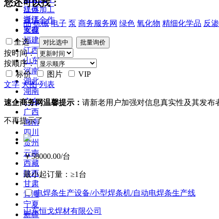
您还可以找：
江苏
提供加工
浙江
提供合作
品
机械
电子
泵
商务服务网
绿色
氧化物
精细化学品
反渗
安徽
库存
福建
全选
江西
按时间：
山东
按顺序：
河南
标价
图片
VIP
湖北
文字
大图
列表
湖南
广东
速企商务网温馨提示：
请新老用户加强对信息真实性及其发布
广西
不再提示了
海南
四川
贵州
云南
￥58000.00
/台
西藏
陕西
最小起订量：
≥1台
甘肃
电焊条生产设备/小型焊条机/自动电焊条生产线
青海
宁夏
山东恒戈焊材有限公司
新疆