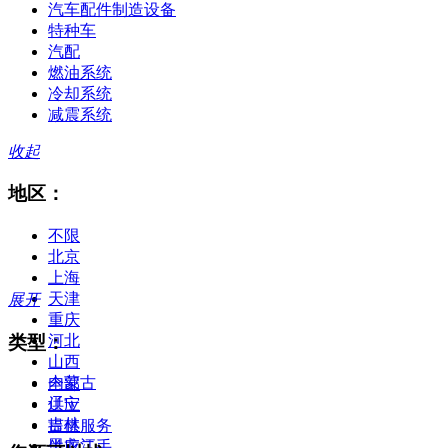
汽车配件制造设备
特种车
汽配
燃油系统
冷却系统
减震系统
收起
地区：
不限
北京
上海
天津
展开
重庆
类型：
河北
山西
内蒙古
全部
辽宁
供应
吉林
提供服务
黑龙江
供应二手