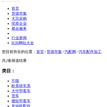
首页
货源市集
大宗采购
优质企业
展会服务
行业新闻
B2B网站大全
您目前所在的位置：
首页
>
货源市集
>
汽配网
>
汽车配件加工
共
2
条筛选结果
类目：
不限
欧美轿车系
大中型客车
货车
微轻型客车
发动机配件