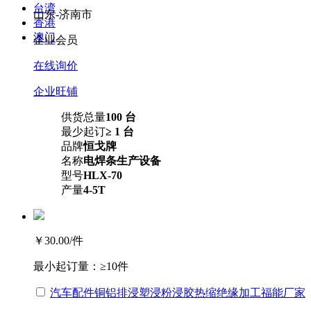
台湾
山东-济南市
香港
澳门
企业会员
在线询价
企业旺铺
供货总量
100 台
最少起订
≥ 1 台
品牌
恒戈牌
名称
电焊条生产设备
型号
HLX-70
产量
4-5T
￥30.00
/件
最小起订量：
≥10件
汽车配件铜铝排浸塑浸粉浸胶热缩绝缘加工福能厂家