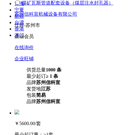
煤矿瓦斯管道配套设备（煤层注水封孔器）
青海
宁夏
苏州信科宣机械设备有限公司
新疆
台湾
江苏-苏州市
香港
澳门
企业会员
在线询价
企业旺铺
供货总量
1000 条
最少起订
≥ 1 条
品牌
苏州信科宣
发货地
江苏
包装
简易
品牌
苏州信科宣
￥5600.00
/套
最小起订量：
≥1套