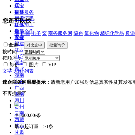
辽宁
供应
吉林
提供服务
黑龙江
供应二手
您还可以找：
江苏
提供加工
浙江
提供合作
品
机械
电子
泵
商务服务网
绿色
氧化物
精细化学品
反渗
安徽
库存
福建
全选
江西
按时间：
山东
按顺序：
河南
标价
图片
VIP
湖北
文字
大图
列表
湖南
广东
速企商务网温馨提示：
请新老用户加强对信息真实性及其发布
广西
不再提示了
海南
四川
贵州
云南
￥5600.00
/条
西藏
陕西
最小起订量：
≥1条
甘肃