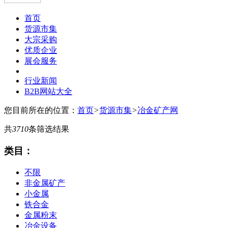
首页
货源市集
大宗采购
优质企业
展会服务
行业新闻
B2B网站大全
您目前所在的位置：
首页
>
货源市集
>
冶金矿产网
共
3710
条筛选结果
类目：
不限
非金属矿产
小金属
铁合金
金属粉末
冶金设备