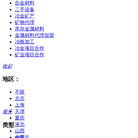
合金材料
二手设备
冶金矿产
矿物代理
库存金属材料
金属材料代理加盟
冶炼加工
冶金项目合作
矿业项目合作
收起
地区：
不限
北京
上海
天津
展开
重庆
类型：
河北
山西
内蒙古
全部