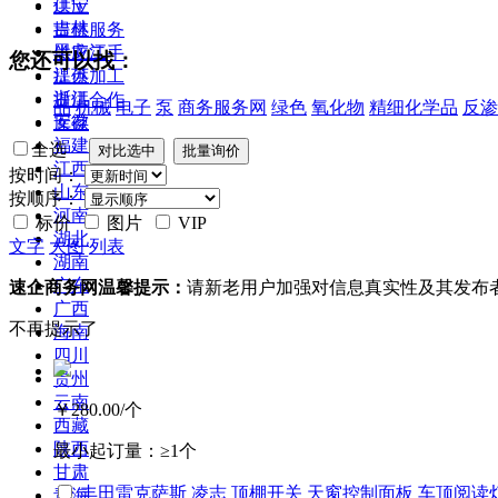
辽宁
供应
吉林
提供服务
黑龙江
供应二手
您还可以找：
江苏
提供加工
浙江
提供合作
品
机械
电子
泵
商务服务网
绿色
氧化物
精细化学品
反渗
安徽
库存
福建
全选
江西
按时间：
山东
按顺序：
河南
标价
图片
VIP
湖北
文字
大图
列表
湖南
广东
速企商务网温馨提示：
请新老用户加强对信息真实性及其发布
广西
不再提示了
海南
四川
贵州
云南
￥280.00
/个
西藏
陕西
最小起订量：
≥1个
甘肃
丰田雷克萨斯 凌志 顶棚开关 天窗控制面板 车顶阅读
青海