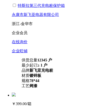
特斯拉第三代充电桩保护箱
永康市新飞亚电器有限公司
浙江-金华市
企业会员
在线询价
企业旺铺
供货总量
12345 户
最少起订
≥ 1 户
品牌
新飞亚充电桩
材质
镀锌板
规格
78*44
工艺
烤漆
￥399.00
/箱