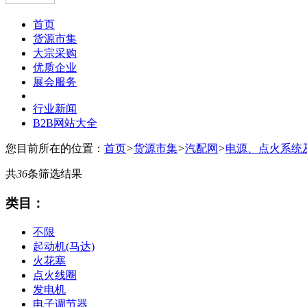
首页
货源市集
大宗采购
优质企业
展会服务
行业新闻
B2B网站大全
您目前所在的位置：
首页
>
货源市集
>
汽配网
>
电源、点火系统
共
36
条筛选结果
类目：
不限
起动机(马达)
火花塞
点火线圈
发电机
电子调节器