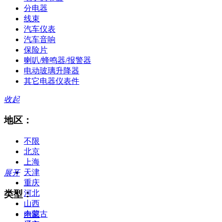
分电器
线束
汽车仪表
汽车音响
保险片
喇叭/蜂鸣器/报警器
电动玻璃升降器
其它电器仪表件
收起
地区：
不限
北京
上海
天津
展开
重庆
类型：
河北
山西
内蒙古
全部