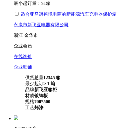
最小起订量：
≥1箱
适合亚马逊跨境电商的新能源汽车充电器保护箱
永康市新飞亚电器有限公司
浙江-金华市
企业会员
在线询价
企业旺铺
供货总量
12345 箱
最少起订
≥ 1 箱
品牌
新飞亚箱柜
材质
镀锌板
规格
700*500
工艺
烤漆