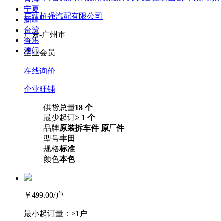
宁夏
广州超强汽配有限公司
新疆
台湾
广东-广州市
香港
澳门
企业会员
在线询价
企业旺铺
供货总量
18 个
最少起订
≥ 1 个
品牌
原装拆车件 原厂件
型号
丰田
规格
标准
颜色
本色
￥499.00
/户
最小起订量：
≥1户