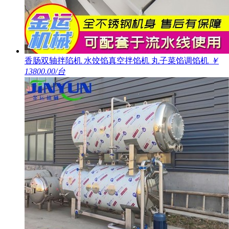
香肠双轴拌陷机 水饺馅真空拌馅机 丸子菜馅调馅机
￥
13800.00/台