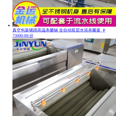
真空包装猪蹄高温杀菌锅 全自动双层水浴杀菌釜
￥
73000.00/台