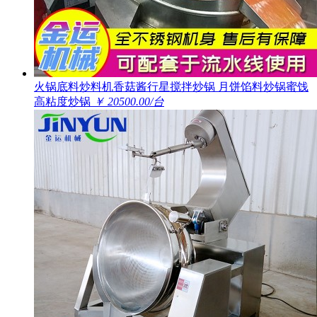
火锅底料炒料机香菇酱行星搅拌炒锅 月饼馅料炒锅蜜饯
高粘度炒锅
￥ 20500.00/台