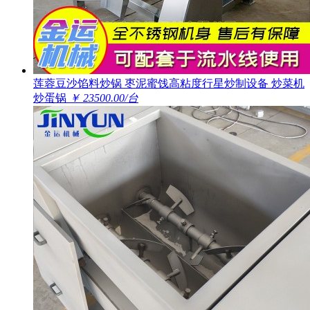
莲蓉豆沙馅料炒锅 枣泥蜜饯高粘度行星炒制设备 炒菜机
炒蛋锅
￥ 23500.00/台