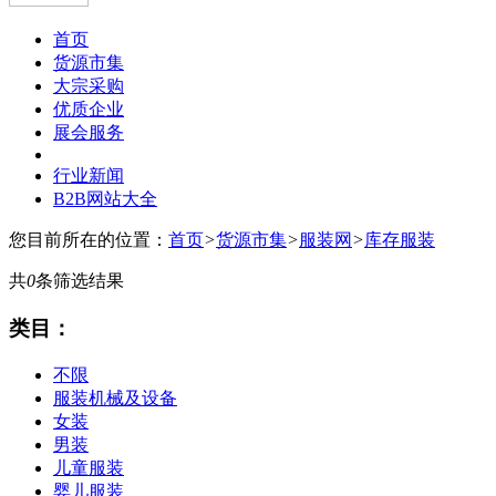
首页
货源市集
大宗采购
优质企业
展会服务
行业新闻
B2B网站大全
您目前所在的位置：
首页
>
货源市集
>
服装网
>
库存服装
共
0
条筛选结果
类目：
不限
服装机械及设备
女装
男装
儿童服装
婴儿服装