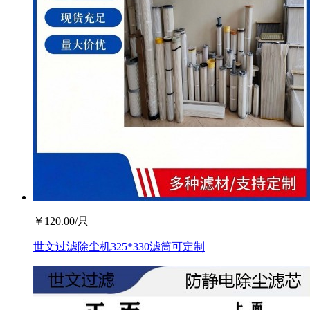
￥
120.00
/只
世文过滤除尘机325*330滤筒可定制