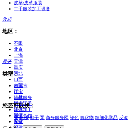
皮草/皮革服装
二手服装加工设备
收起
地区：
不限
北京
上海
天津
展开
重庆
类型：
河北
山西
内蒙古
全部
辽宁
供应
吉林
提供服务
黑龙江
供应二手
您还可以找：
江苏
提供加工
浙江
提供合作
品
机械
电子
泵
商务服务网
绿色
氧化物
精细化学品
反渗
安徽
库存
福建