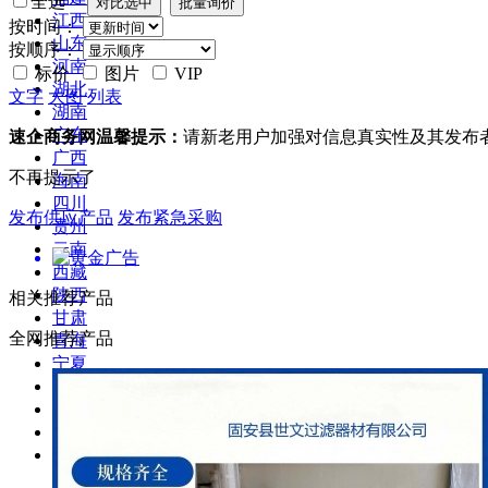
全选
江西
按时间：
山东
按顺序：
河南
标价
图片
VIP
湖北
文字
大图
列表
湖南
广东
速企商务网温馨提示：
请新老用户加强对信息真实性及其发布
广西
不再提示了
海南
四川
发布供应产品
发布紧急采购
贵州
云南
西藏
陕西
相关推荐产品
甘肃
全网推荐产品
青海
宁夏
新疆
台湾
香港
澳门