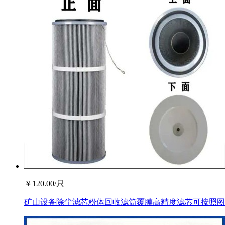
￥
120.00
/只
矿山设备除尘滤芯粉体回收滤筒覆膜高精度滤芯可按照图