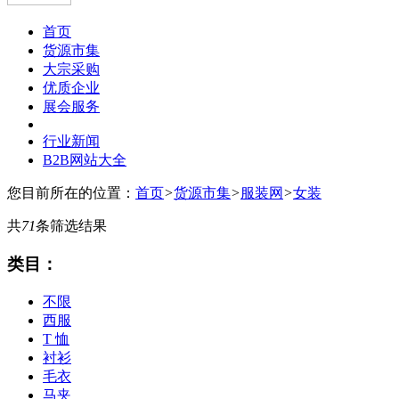
首页
货源市集
大宗采购
优质企业
展会服务
行业新闻
B2B网站大全
您目前所在的位置：
首页
>
货源市集
>
服装网
>
女装
共
71
条筛选结果
类目：
不限
西服
T 恤
衬衫
毛衣
马夹