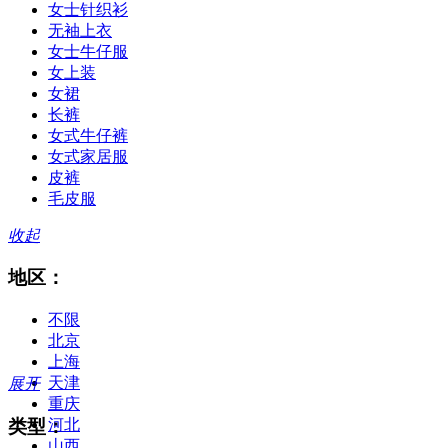
女士针织衫
无袖上衣
女士牛仔服
女上装
女裙
长裤
女式牛仔裤
女式家居服
皮裤
毛皮服
收起
地区：
不限
北京
上海
天津
展开
重庆
类型：
河北
山西