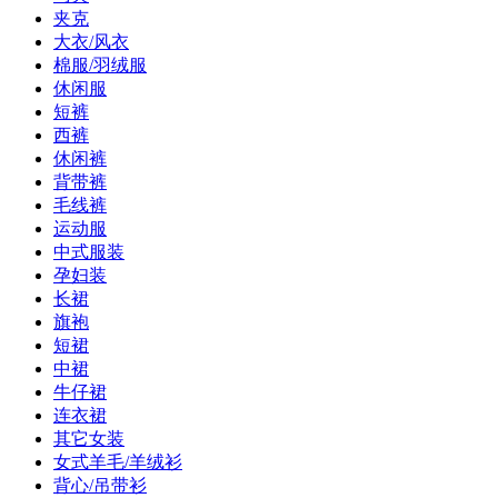
夹克
大衣/风衣
棉服/羽绒服
休闲服
短裤
西裤
休闲裤
背带裤
毛线裤
运动服
中式服装
孕妇装
长裙
旗袍
短裙
中裙
牛仔裙
连衣裙
其它女装
女式羊毛/羊绒衫
背心/吊带衫