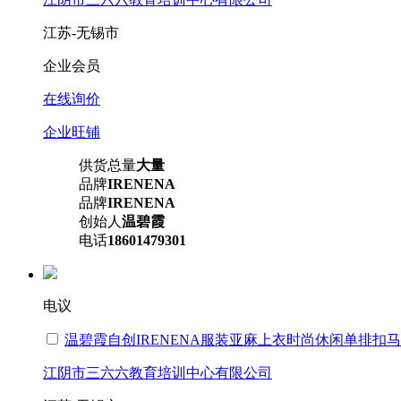
江苏-无锡市
企业会员
在线询价
企业旺铺
供货总量
大量
品牌
IRENENA
品牌
IRENENA
创始人
温碧霞
电话
18601479301
电议
温碧霞自创IRENENA服装亚麻上衣时尚休闲单排扣
江阴市三六六教育培训中心有限公司