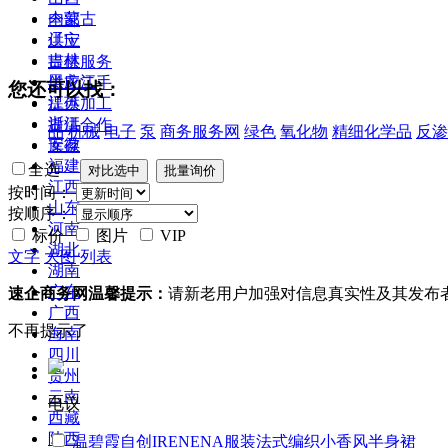
内蒙古
全部
辽宁
供应
吉林
提供服务
黑龙江
供应二手
您还可以找：
江苏
提供加工
浙江
提供合作
品
机械
电子
泵
商务服务网
绿色
氧化物
精细化学品
反渗
安徽
库存
福建
全选
江西
按时间：
山东
按顺序：
河南
标价
图片
VIP
湖北
文字
大图
列表
湖南
广东
速企商务网温馨提示：
请新老用户加强对信息真实性及其发布
广西
不再提示了
海南
四川
贵州
云南
电议
西藏
陕西
温碧霞自创IRENENA服装法式编织小香风半身裙