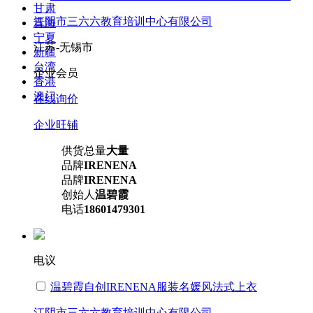
甘肃
江阴市三六六教育培训中心有限公司
青海
宁夏
江苏-无锡市
新疆
台湾
企业会员
香港
澳门
在线询价
企业旺铺
供货总量
大量
品牌
IRENENA
品牌
IRENENA
创始人
温碧霞
电话
18601479301
电议
温碧霞自创IRENENA服装名媛风法式上衣
江阴市三六六教育培训中心有限公司