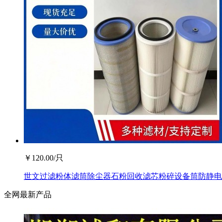
￥
120.00
/只
世文过滤粉体滤筒除尘器石粉回收滤芯粉碎设备筒防静电
全网最新产品