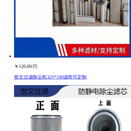
￥
120.00
/只
世文过滤除尘机325*330滤筒可定制