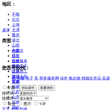
地区：
不限
北京
上海
天津
展开
重庆
类型：
河北
山西
内蒙古
全部
辽宁
供应
吉林
提供服务
黑龙江
供应二手
您还可以找：
江苏
提供加工
浙江
提供合作
品
机械
电子
泵
商务服务网
绿色
氧化物
精细化学品
反渗
安徽
库存
福建
全选
江西
按时间：
山东
按顺序：
河南
标价
图片
VIP
湖北
文字
大图
列表