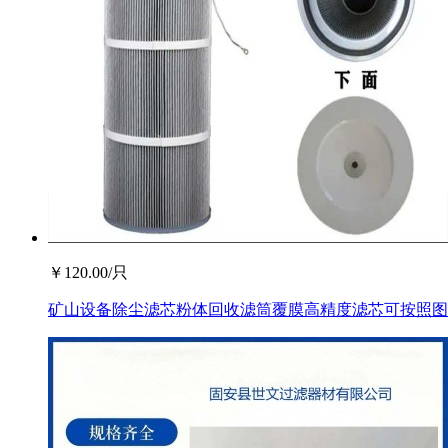
￥
120.00
/只
矿山设备除尘滤芯粉体回收滤筒覆膜高精度滤芯可按照图