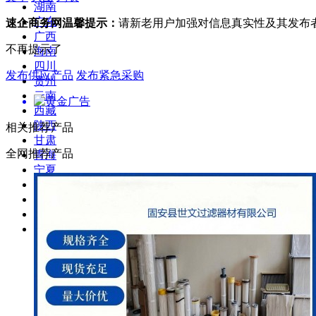
湖南
广东
速企商务网温馨提示：
请新老用户加强对信息真实性及其发布
广西
不再提示了
海南
四川
发布供应产品
发布紧急采购
贵州
云南
西藏
陕西
相关推荐产品
甘肃
全网推荐产品
青海
宁夏
新疆
台湾
香港
澳门