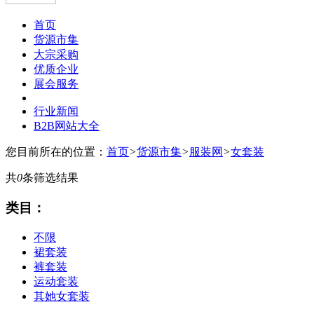
首页
货源市集
大宗采购
优质企业
展会服务
行业新闻
B2B网站大全
您目前所在的位置：
首页
>
货源市集
>
服装网
>
女套装
共
0
条筛选结果
类目：
不限
裙套装
裤套装
运动套装
其她女套装