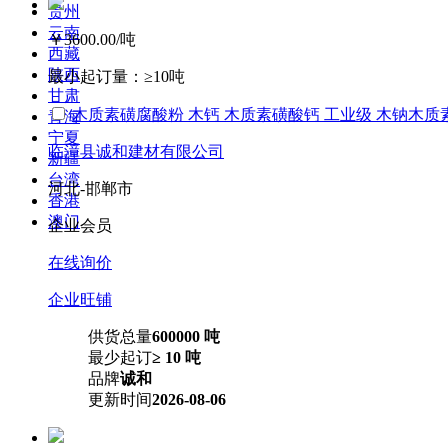
贵州
云南
￥3600.00
/吨
西藏
陕西
最小起订量：
≥10吨
甘肃
木质素磺腐酸粉 木钙 木质素磺酸钙 工业级 木钠木质
青海
宁夏
临漳县诚和建材有限公司
新疆
台湾
河北-邯郸市
香港
澳门
企业会员
在线询价
企业旺铺
供货总量
600000 吨
最少起订
≥ 10 吨
品牌
诚和
更新时间
2026-08-06