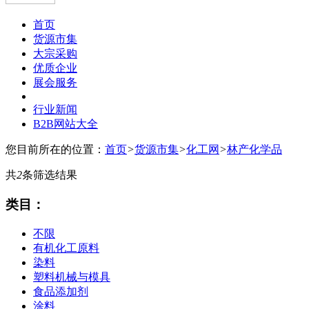
首页
货源市集
大宗采购
优质企业
展会服务
行业新闻
B2B网站大全
您目前所在的位置：
首页
>
货源市集
>
化工网
>
林产化学品
共
2
条筛选结果
类目：
不限
有机化工原料
染料
塑料机械与模具
食品添加剂
涂料