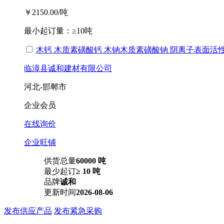
￥2150.00
/吨
最小起订量：
≥10吨
木钙 木质素磺酸钙 木钠木质素磺酸钠 阴离子表面活
临漳县诚和建材有限公司
河北-邯郸市
企业会员
在线询价
企业旺铺
供货总量
60000 吨
最少起订
≥ 10 吨
品牌
诚和
更新时间
2026-08-06
发布供应产品
发布紧急采购