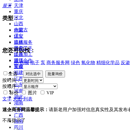
天津
展开
重庆
类型：
河北
山西
内蒙古
全部
辽宁
供应
吉林
提供服务
黑龙江
供应二手
您还可以找：
江苏
提供加工
浙江
提供合作
品
机械
电子
泵
商务服务网
绿色
氧化物
精细化学品
反渗
安徽
库存
福建
全选
江西
按时间：
山东
按顺序：
河南
标价
图片
VIP
湖北
文字
大图
列表
湖南
广东
速企商务网温馨提示：
请新老用户加强对信息真实性及其发布
广西
不再提示了
海南
四川