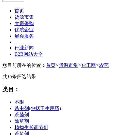
首页
货源市集
大宗采购
优质企业
展会服务
行业新闻
B2B网站大全
您目前所在的位置：
首页
>
货源市集
>
化工网
>
农药
共
15
条筛选结果
类目：
不限
杀虫剂(包括卫生用药)
杀菌剂
除草剂
植物生长调节剂
杀鼠剂