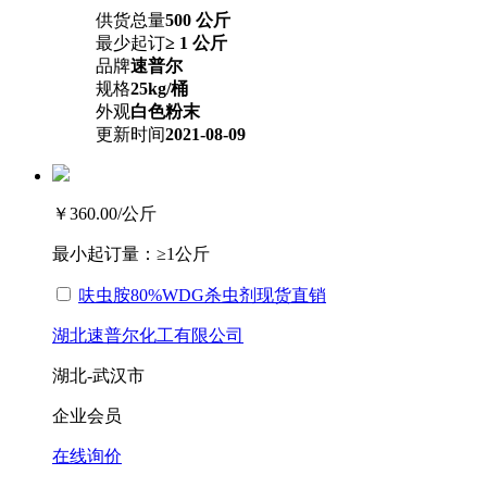
供货总量
500 公斤
最少起订
≥ 1 公斤
品牌
速普尔
规格
25kg/桶
外观
白色粉末
更新时间
2021-08-09
￥360.00
/公斤
最小起订量：
≥1公斤
呋虫胺80%WDG杀虫剂现货直销
湖北速普尔化工有限公司
湖北-武汉市
企业会员
在线询价