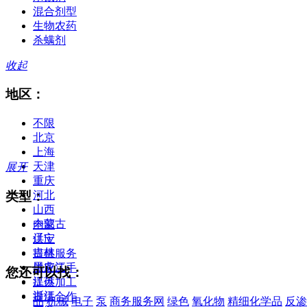
混合剂型
生物农药
杀螨剂
收起
地区：
不限
北京
上海
天津
展开
重庆
类型：
河北
山西
内蒙古
全部
辽宁
供应
吉林
提供服务
黑龙江
供应二手
您还可以找：
江苏
提供加工
浙江
提供合作
品
机械
电子
泵
商务服务网
绿色
氧化物
精细化学品
反渗