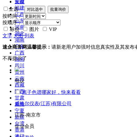
安徽
库存
福建
全选
江西
按时间：
山东
按顺序：
河南
标价
图片
VIP
湖北
文字
大图
列表
湖南
广东
速企商务网温馨提示：
请新老用户加强对信息真实性及其发布
广西
不再提示了
海南
四川
贵州
云南
电议
西藏
陕西
离子色谱哪家好，快来看看
甘肃
威格尔仪表(江苏)有限公司
青海
宁夏
江苏-南京市
新疆
台湾
企业会员
香港
澳门