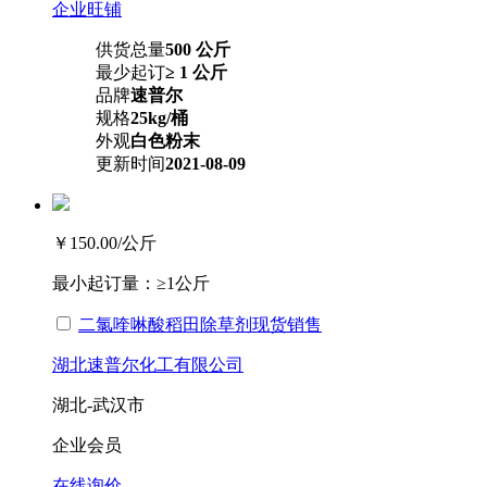
企业旺铺
供货总量
500 公斤
最少起订
≥ 1 公斤
品牌
速普尔
规格
25kg/桶
外观
白色粉末
更新时间
2021-08-09
￥150.00
/公斤
最小起订量：
≥1公斤
二氯喹啉酸稻田除草剂现货销售
湖北速普尔化工有限公司
湖北-武汉市
企业会员
在线询价