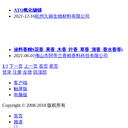
ATO氧化锡锑
2021-12-16
杭州久丽生物材料有限公司
涂料香精9花香_果香_木香_叶香_草香_清香_香水香等)
2021-06-01
佛山市阿帝兰香精香料科技有限公司
1
/3
下一页
上一页
首页
尾页
登录
注册
反馈
回顶部
客户端
触屏版
电脑版
Copyright © 2008-2018 版权所有
首页
频道