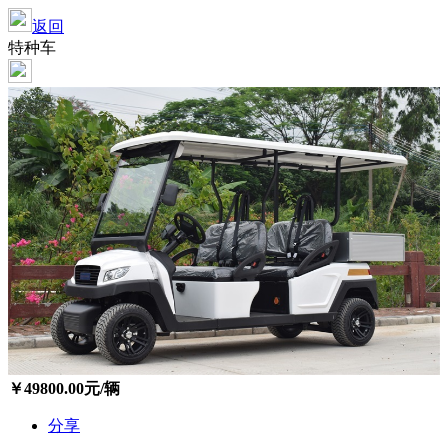
返回
特种车
￥
49800.00
元/辆
分享