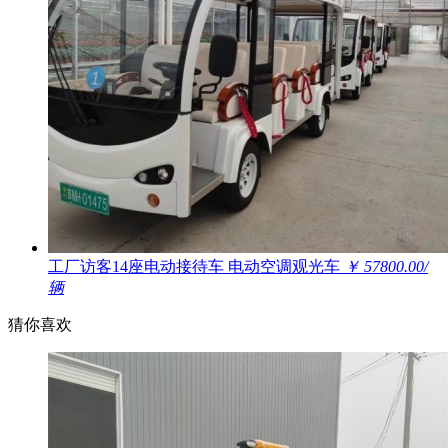
工厂访客14座电动接待车 电动空调观光车
￥ 57800.00/
辆
猜你喜欢