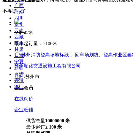
广西
不再提示了
海南
四川
贵州
云南
￥4.50
/米
西藏
陕西
最小起订量：
≥100米
甘肃
苏州消防登高场地标线 、回车场划线、登高作业区画
青海
宁夏
苏州顺路交通设施工程有限公司
新疆
台湾
江苏-苏州市
香港
澳门
企业会员
在线询价
企业旺铺
供货总量
10000000 米
最少起订
≥ 100 米