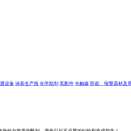
透设备
涂装生产线
化学助剂
泵配件
光触媒
防盗、报警器材及
者身份与资质的甄别，避免引起不必要的纠纷和造成损失！