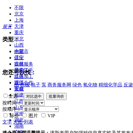
不限
北京
上海
天津
展开
重庆
类型：
河北
山西
内蒙古
全部
辽宁
供应
吉林
提供服务
黑龙江
供应二手
您还可以找：
江苏
提供加工
浙江
提供合作
品
机械
电子
泵
商务服务网
绿色
氧化物
精细化学品
反渗
安徽
库存
福建
全选
江西
按时间：
山东
按顺序：
河南
标价
图片
VIP
湖北
文字
大图
列表
湖南
广东
速企商务网温馨提示：
请新老用户加强对信息真实性及其发布