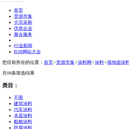
首页
货源市集
大宗采购
优质企业
展会服务
行业新闻
B2B网站大全
您目前所在的位置：
首页
>
货源市集
>
涂料网
>
涂料
>
墙地面涂
共
94
条筛选结果
类目：
不限
建筑涂料
汽车涂料
木器涂料
船舶涂料
防腐涂料