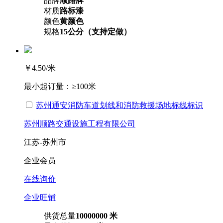
品牌
顺路牌
材质
路标漆
颜色
黄颜色
规格
15公分（支持定做）
￥4.50
/米
最小起订量：
≥100米
苏州通安消防车道划线和消防救援场地标线标识
苏州顺路交通设施工程有限公司
江苏-苏州市
企业会员
在线询价
企业旺铺
供货总量
10000000 米