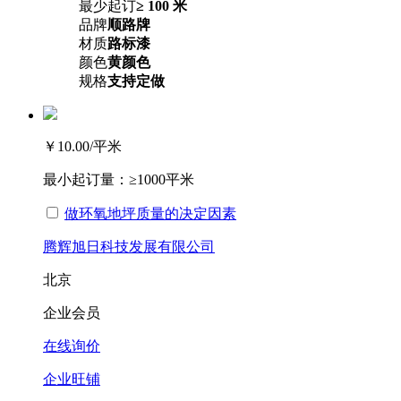
最少起订
≥ 100 米
品牌
顺路牌
材质
路标漆
颜色
黄颜色
规格
支持定做
￥10.00
/平米
最小起订量：
≥1000平米
做环氧地坪质量的决定因素
腾辉旭日科技发展有限公司
北京
企业会员
在线询价
企业旺铺