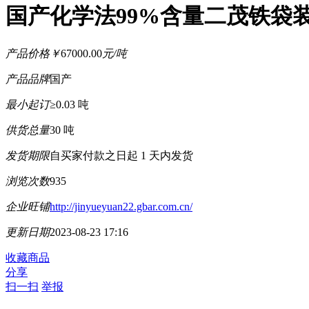
国产化学法99%含量二茂铁袋
产品价格
￥
67000.00
元/吨
产品品牌
国产
最小起订
≥0.03 吨
供货总量
30 吨
发货期限
自买家付款之日起
1
天内发货
浏览次数
935
企业旺铺
http://jinyueyuan22.gbar.com.cn/
更新日期
2023-08-23 17:16
收藏商品
分享
扫一扫
举报