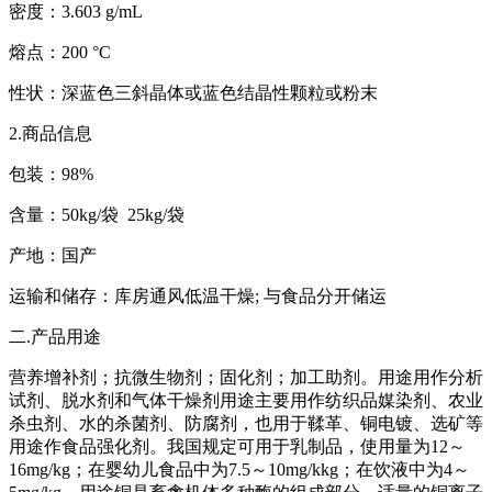
密度：3.603 g/mL
熔点：200 °C
性状：深蓝色三斜晶体或蓝色结晶性颗粒或粉末
2.商品信息
包装：98%
含量：50kg/袋 25kg/袋
产地：国产
运输和储存：库房通风低温干燥; 与食品分开储运
二.产品用途
营养增补剂；抗微生物剂；固化剂；加工助剂。用途用作分析
试剂、脱水剂和气体干燥剂用途主要用作纺织品媒染剂、农业
杀虫剂、水的杀菌剂、防腐剂，也用于鞣革、铜电镀、选矿等
用途作食品强化剂。我国规定可用于乳制品，使用量为12～
16mg/kg；在婴幼儿食品中为7.5～10mg/kkg；在饮液中为4～