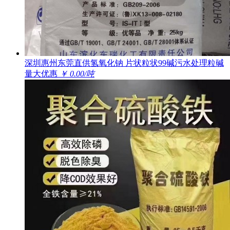
深圳惠州东莞直供氢氧化钠 片状粒状99碱污水处理粒碱
量大优惠
￥ 0.00/吨