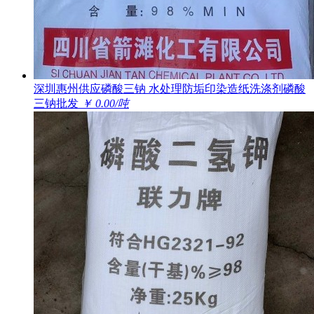
深圳惠州供应磷酸三钠 水处理防垢印染造纸洗涤剂磷酸
三钠批发
￥ 0.00/吨