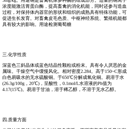
5mg/kg。用途铜是畜禽机体多种酶的组成部分。适量的铜离子
浓度能激活胃蛋白酶，提高畜禽的消化机能，同时还参与造血
过程，对保持体内器官的形状和组织的成熟具有特殊功能，可
促进生长发育。对畜禽皮毛色质、中枢神经系统、繁殖机能都
具有较大的影响。用途检测葡萄糖
三.化学性质
深蓝色三斜晶体或蓝色结晶性颗粒或粉末。具有令人厌恶的金
属味。干燥空气中缓慢风化。相对密度2.284。高于150~C形成
白色易吸水的无水硫酸铜。于650℃分解成氧化铜。易溶于水
(26.3g/100g，20℃)，呈酸性，0.1mol/L水溶液的Ph值为
4.17(15℃)。易溶于甘油，溶于稀乙醇，不溶于无水乙醇。
四.质量方面