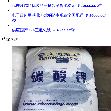
代理环戊酮优级品一桶起发货源稳定
￥ 28000.00/吨
电子级N-甲基吡咯烷酮济南现货全国配送
￥ 14000.00/
吨
供应国产98%三氯化铁
￥ 4600.00/吨
猜你喜欢