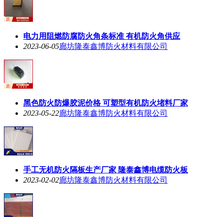
电力用阻燃防腐防火角条标准 有机防火角供应
2023-06-05
廊坊隆泰鑫博防火材料有限公司
黑色防火防爆胶泥价格 可塑型有机防火堵料厂家
2023-05-22
廊坊隆泰鑫博防火材料有限公司
手工无机防火隔板生产厂家 隆泰鑫博电缆防火板
2023-02-02
廊坊隆泰鑫博防火材料有限公司