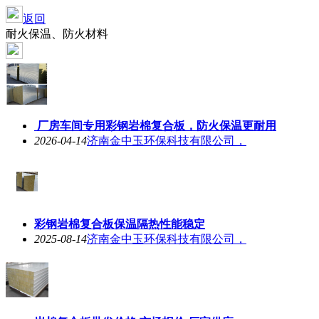
返回
耐火保温、防火材料
厂房车间专用彩钢岩棉复合板，防火保温更耐用
2026-04-14
济南金中玉环保科技有限公司，
彩钢岩棉复合板保温隔热性能稳定
2025-08-14
济南金中玉环保科技有限公司，