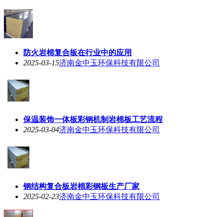
防火岩棉复合板在行业中的应用
2025-03-15
济南金中玉环保科技有限公司
保温装饰一体板彩钢机制岩棉板工艺流程
2025-03-04
济南金中玉环保科技有限公司
钢结构复合板岩棉彩钢板生产厂家
2025-02-23
济南金中玉环保科技有限公司