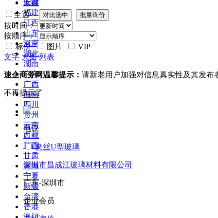
安徽
库存
福建
全选
江西
按时间：
山东
按顺序：
河南
标价
图片
VIP
湖北
文字
大图
列表
湖南
广东
速企商务网温馨提示：
请新老用户加强对信息真实性及其发布
广西
不再提示了
海南
四川
贵州
云南
电议
西藏
陕西
夹丝U型玻璃
甘肃
深圳市昌成江玻璃材料有限公司
青海
宁夏
广东-深圳市
新疆
台湾
企业会员
香港
澳门