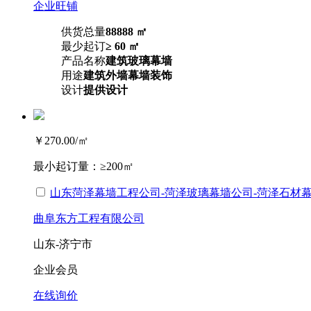
企业旺铺
供货总量
88888 ㎡
最少起订
≥ 60 ㎡
产品名称
建筑玻璃幕墙
用途
建筑外墙幕墙装饰
设计
提供设计
￥270.00
/㎡
最小起订量：
≥200㎡
山东菏泽幕墙工程公司-菏泽玻璃幕墙公司-菏泽石材
曲阜东方工程有限公司
山东-济宁市
企业会员
在线询价