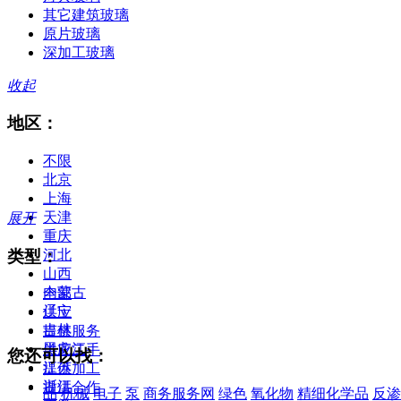
其它建筑玻璃
原片玻璃
深加工玻璃
收起
地区：
不限
北京
上海
天津
展开
重庆
类型：
河北
山西
内蒙古
全部
辽宁
供应
吉林
提供服务
黑龙江
供应二手
您还可以找：
江苏
提供加工
浙江
提供合作
品
机械
电子
泵
商务服务网
绿色
氧化物
精细化学品
反渗