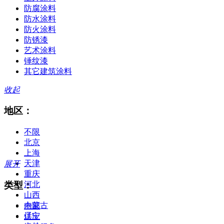
防腐涂料
防水涂料
防火涂料
防锈漆
艺术涂料
锤纹漆
其它建筑涂料
收起
地区：
不限
北京
上海
天津
展开
重庆
类型：
河北
山西
内蒙古
全部
辽宁
供应