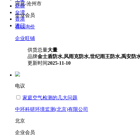
河北-沧州市
新疆
台湾
企业会员
香港
澳门
在线询价
企业旺铺
供货总量
大量
品牌
金士盾防水,风雨克防水,世纪雨王防水,禹安防
更新时间
2025-11-10
电议
家庭空气检测的几大问题
中环科研环境监测(北京)有限公司
北京
企业会员