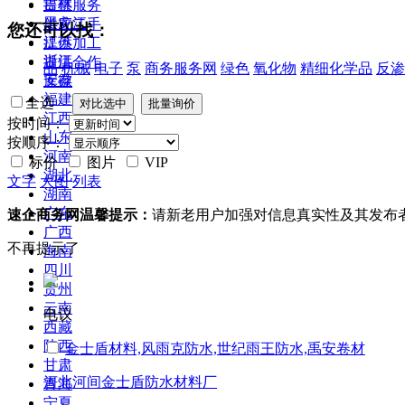
吉林
提供服务
黑龙江
供应二手
您还可以找：
江苏
提供加工
浙江
提供合作
品
机械
电子
泵
商务服务网
绿色
氧化物
精细化学品
反渗
安徽
库存
福建
全选
江西
按时间：
山东
按顺序：
河南
标价
图片
VIP
湖北
文字
大图
列表
湖南
广东
速企商务网温馨提示：
请新老用户加强对信息真实性及其发布
广西
不再提示了
海南
四川
贵州
云南
电议
西藏
陕西
金士盾材料,风雨克防水,世纪雨王防水,禹安卷材
甘肃
河北河间金士盾防水材料厂
青海
宁夏