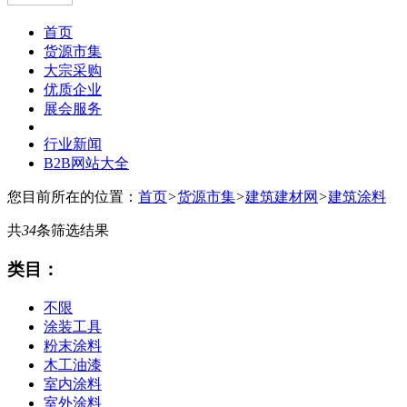
首页
货源市集
大宗采购
优质企业
展会服务
行业新闻
B2B网站大全
您目前所在的位置：
首页
>
货源市集
>
建筑建材网
>
建筑涂料
共
34
条筛选结果
类目：
不限
涂装工具
粉末涂料
木工油漆
室内涂料
室外涂料