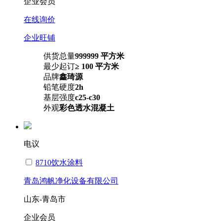
企业会员
在线询价
企业旺铺
供货总量
999999 平方米
最少起订
≥ 100 平方米
品牌
鑫琦源
铅笔硬度
2h
基层强度
c25-c30
外观
彩色透水混凝土
电议
8710饮水涂料
青岛鸿帆净化设备有限公司
山东-青岛市
企业会员