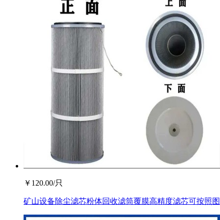
￥
120.00
/只
矿山设备除尘滤芯粉体回收滤筒覆膜高精度滤芯可按照图