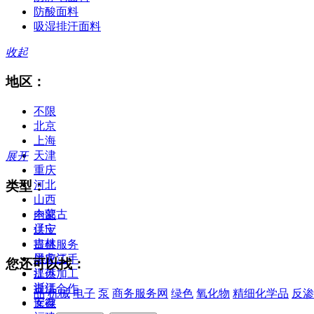
防酸面料
吸湿排汗面料
收起
地区：
不限
北京
上海
天津
展开
重庆
类型：
河北
山西
内蒙古
全部
辽宁
供应
吉林
提供服务
黑龙江
供应二手
您还可以找：
江苏
提供加工
浙江
提供合作
品
机械
电子
泵
商务服务网
绿色
氧化物
精细化学品
反渗
安徽
库存