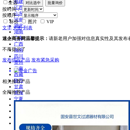
福建
全选
江西
按时间：
山东
按顺序：
河南
标价
图片
VIP
湖北
文字
大图
列表
湖南
广东
速企商务网温馨提示：
请新老用户加强对信息真实性及其发布
广西
不再提示了
海南
四川
发布供应产品
发布紧急采购
贵州
云南
西藏
陕西
相关推荐产品
甘肃
全网推荐产品
青海
宁夏
新疆
台湾
香港
澳门