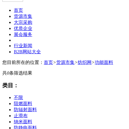
首页
货源市集
大宗采购
优质企业
展会服务
行业新闻
B2B网站大全
您目前所在的位置：
首页
>
货源市集
>
纺织网
>
功能面料
共
0
条筛选结果
类目：
不限
阻燃面料
防辐射面料
止滑布
纳米面料
防静电面料