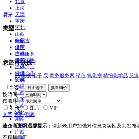
北京
上海
天津
展开
重庆
类型：
河北
山西
内蒙古
全部
辽宁
供应
吉林
提供服务
黑龙江
供应二手
您还可以找：
江苏
提供加工
浙江
提供合作
品
机械
电子
泵
商务服务网
绿色
氧化物
精细化学品
反渗
安徽
库存
福建
全选
江西
按时间：
山东
按顺序：
河南
标价
图片
VIP
湖北
文字
大图
列表
湖南
广东
速企商务网温馨提示：
请新老用户加强对信息真实性及其发布
广西
不再提示了
海南