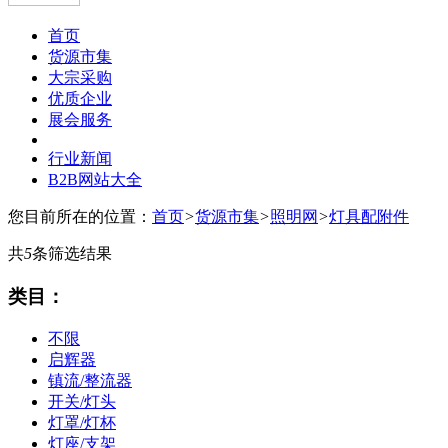
首页
货源市集
大宗采购
优质企业
展会服务
行业新闻
B2B网站大全
您目前所在的位置：
首页
>
货源市集
>
照明网
>
灯具配附件
共
5
条筛选结果
类目：
不限
启辉器
镇流/整流器
开关/灯头
灯罩/灯杯
灯座/支架