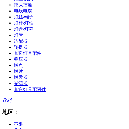
插头插座
电线电缆
灯丝/端子
灯杆/灯柱
灯盘/灯箱
灯管
适配器
转换器
其它灯具配件
稳压器
触点
触片
触发器
光源器
其它灯具配附件
收起
地区：
不限