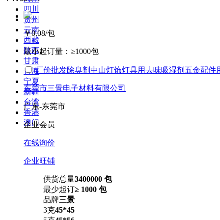
四川
贵州
云南
￥0.08
/包
西藏
陕西
最小起订量：
≥1000包
甘肃
厂价批发除臭剂中山灯饰灯具用去味吸湿剂五金配件
青海
宁夏
东莞市三景电子材料有限公司
新疆
台湾
广东-东莞市
香港
澳门
企业会员
在线询价
企业旺铺
供货总量
3400000 包
最少起订
≥ 1000 包
品牌
三景
3克
45*45