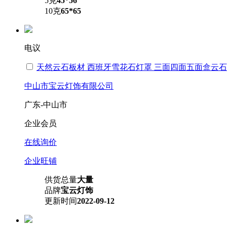
5克
45*56
10克
65*65
电议
天然云石板材 西班牙雪花石灯罩 三面四面五面盒云
中山市宝云灯饰有限公司
广东-中山市
企业会员
在线询价
企业旺铺
供货总量
大量
品牌
宝云灯饰
更新时间
2022-09-12