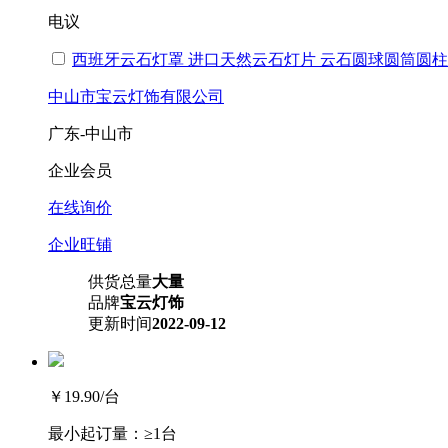
电议
西班牙云石灯罩 进口天然云石灯片 云石圆球圆筒圆
中山市宝云灯饰有限公司
广东-中山市
企业会员
在线询价
企业旺铺
供货总量
大量
品牌
宝云灯饰
更新时间
2022-09-12
￥19.90
/台
最小起订量：
≥1台