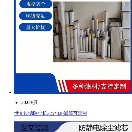
￥
120.00
/只
世文过滤除尘机325*330滤筒可定制