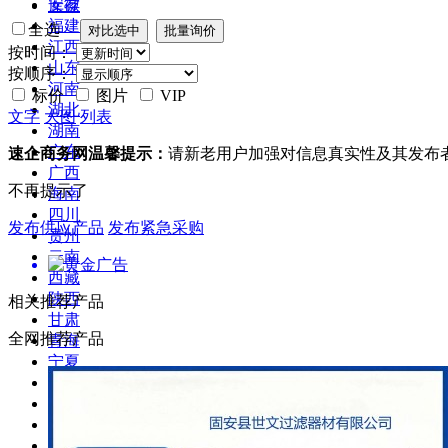
安徽
库存
福建
全选
江西
按时间：
山东
按顺序：
河南
标价
图片
VIP
湖北
文字
大图
列表
湖南
广东
速企商务网温馨提示：
请新老用户加强对信息真实性及其发布
广西
不再提示了
海南
四川
发布供应产品
发布紧急采购
贵州
云南
西藏
陕西
相关推荐产品
甘肃
全网推荐产品
青海
宁夏
新疆
台湾
香港
澳门