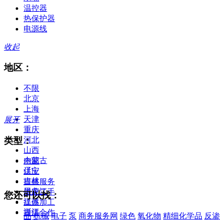
温控器
热保护器
电源线
收起
地区：
不限
北京
上海
天津
展开
重庆
类型：
河北
山西
内蒙古
全部
辽宁
供应
吉林
提供服务
黑龙江
供应二手
您还可以找：
江苏
提供加工
浙江
提供合作
品
机械
电子
泵
商务服务网
绿色
氧化物
精细化学品
反渗