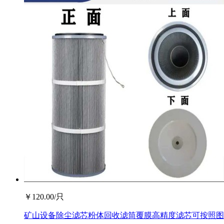
￥
120.00
/只
矿山设备除尘滤芯粉体回收滤筒覆膜高精度滤芯可按照图