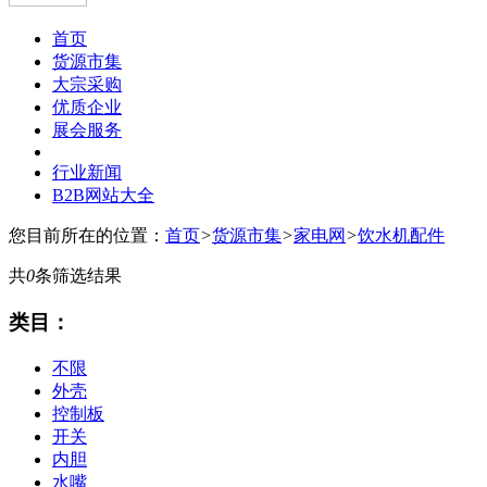
首页
货源市集
大宗采购
优质企业
展会服务
行业新闻
B2B网站大全
您目前所在的位置：
首页
>
货源市集
>
家电网
>
饮水机配件
共
0
条筛选结果
类目：
不限
外壳
控制板
开关
内胆
水嘴