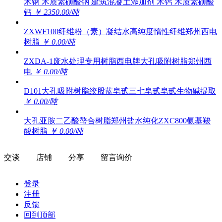
木钠 木质素磺酸钠 建筑混凝土添加剂 木钙 木质素磺酸
钙
￥ 2350.00/吨
ZXWF100纤维粉（素）凝结水高纯度惰性纤维郑州西电
树脂
￥ 0.00/吨
ZXDA-1废水处理专用树脂西电牌大孔吸附树脂郑州西
电
￥ 0.00/吨
D101大孔吸附树脂绞股蓝皂甙三七皂甙皂甙生物碱提取
￥ 0.00/吨
大孔亚胺二乙酸螯合树脂郑州盐水纯化ZXC800氨基羧
酸树脂
￥ 0.00/吨
交谈
店铺
分享
留言询价
登录
注册
反馈
回到顶部