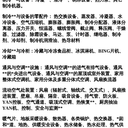
制冷机器。
制冷
**与设备的零配件： 热交换设备、蒸发器、冷凝器、水
冷设备、空气压缩机、膨胀器、膨胀阀、制冷分配器、液体分
离器、压力开关、恒温器、螺线管阀、截止阀、释压阀、干燥
器、过滤器、除霜设备、马达、泵、计时器、继电器、制冷
剂、冷却剂、制冷机润滑油、热导材料
冷却
**与冷柜：冷藏与冷冻食品柜、冰淇淋机、
BING片
机、
冷藏箱
通风与空调
**设施： 通风与空调**的进气有排气设备、通风
**的*央进出气设备、通风与空调**的屋顶或室外装置、家用
整体式空调机、家用分体及多重分体式空调、风扇换流器
流动空气处装置：风扇（辐射式、轴线式、交叉式）、风扇推
进装置、壁扇、吊扇、隔音、吸音设备、排气管、防火板、
YAN控板、空气通道、吸顶式空调、热恢复**、厨房抽油
YAN机、控制、安全与监测**
暖气片、地板采暖设备、散热器、各类锅炉、热交换器、
*囱
和*道、地热、供暖安全设备、热水储备、热水处理、热气供