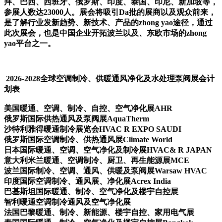
拜、巴西、西班牙、俄罗斯、印度、泰国、印尼、新加坡等，
参展人数达23000人。展会将吸引Da批的展商以及观众前来，
是了解行业发新趋势、新技术、产品的zhong yao途径，通过
此次展会，也是中国企业开拓波兰以及、东欧市场的zhong
yao平台之一。
2026-2028全球空调制冷、供暖通风净化及水处理泵阀展会计
划表
美国暖通、空调、制冷、自控、空气净化展AHR
俄罗斯国际供热通风及泵阀展AquaTherm
沙特利雅得暖通制冷展览会HVAC R EXPO SAUDI
俄罗斯国际空调制冷、供热通风展Climate World
日本国际暖通、空调、空气净化及制冷展HVAC& R JAPAN
意大利米兰暖通、空调制冷、厨卫、再生能源展MCE
波兰国际制冷、空调、通风、供暖及泵阀展Warsaw HVAC
印度国际空调制冷、通风展、净化展Acrex India
巴基斯坦国际暖通、制冷、空气净化及楼宇自控展
智利暖通空调制冷通风及空气净化展
法国巴黎暖通、制冷、新能源、楼宇自控、家用电气展