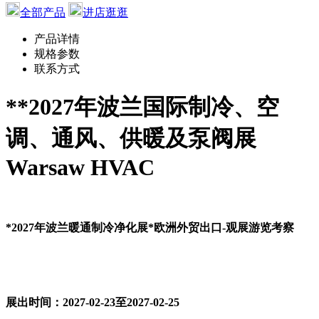
全部产品
进店逛逛
产品详情
规格参数
联系方式
**
202
7
年
波兰国际制冷、空
调、通风、供暖及泵阀展
Warsaw HVAC
*
202
7
年
波兰暖通制冷净化展
*欧洲外贸出口-观展游览考察
展出时间：
202
7
-
0
2-23至
202
7-02-25