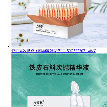
虾青素次抛双抗精华液研发代工159O5373071
面议