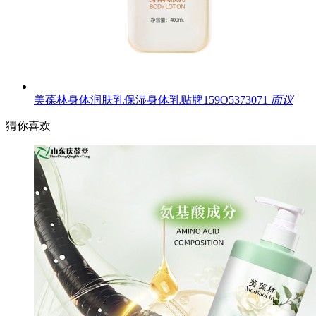
美葆林身体润肤乳保湿身体乳贴牌159O5373071
面议
猜你喜欢