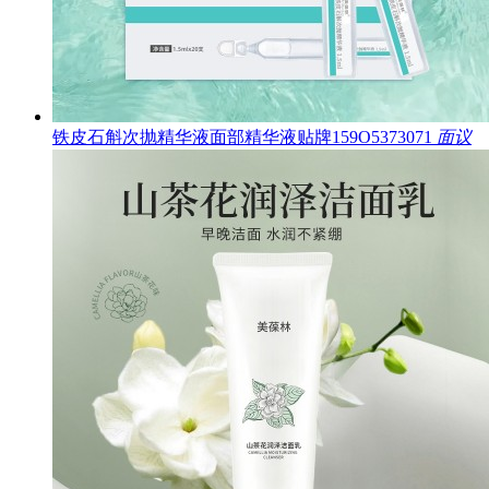
铁皮石斛次抛精华液面部精华液贴牌159O5373071
面议