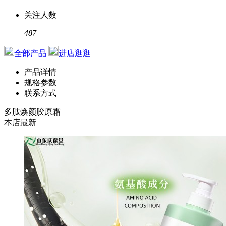
4.9
中
关注人数
487
全部产品
进店逛逛
产品详情
规格参数
联系方式
多肽焕颜胶原霜
本店最新