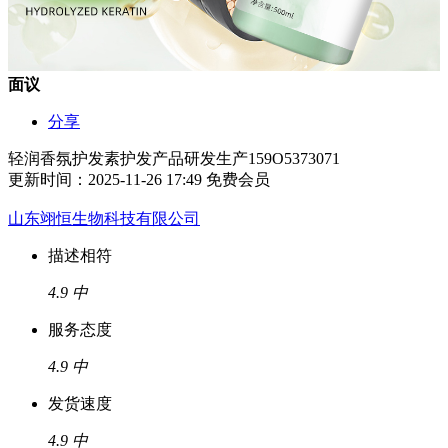
面议
分享
轻润香氛护发素护发产品研发生产159O5373071
更新时间：2025-11-26 17:49
免费会员
山东翊恒生物科技有限公司
描述相符
4.9
中
服务态度
4.9
中
发货速度