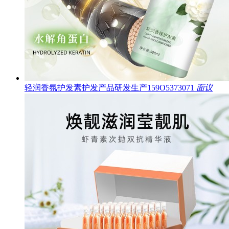
轻润香氛护发素护发产品研发生产159O5373071
面议