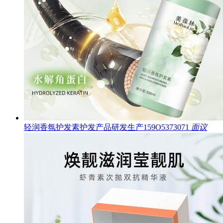
轻润香氛护发素护发产品研发生产159O5373071
面议