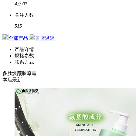
4.9
中
关注人数
515
全部产品
进店逛逛
产品详情
规格参数
联系方式
多肽焕颜胶原霜
本店最新