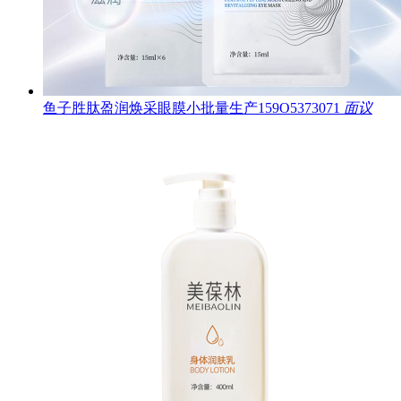
鱼子胜肽盈润焕采眼膜小批量生产159O5373071
面议