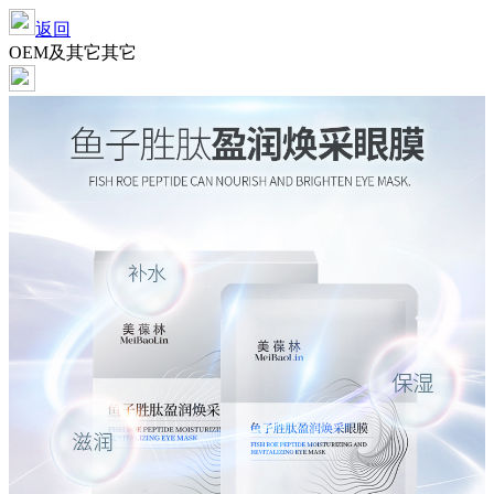
返回
OEM及其它其它