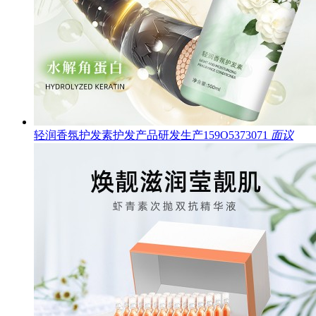
轻润香氛护发素护发产品研发生产159O5373071
面议