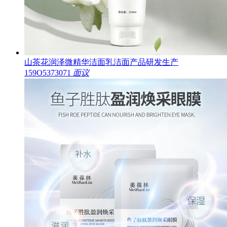
山茶花润泽微精华洁面乳洁面产品研发生产
159O5373071
面议