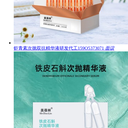
虾青素次抛双抗精华液研发代工159O5373071
面议