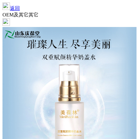
返回
OEM及其它其它