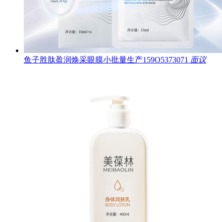
鱼子胜肽盈润焕采眼膜小批量生产159O5373071
面议