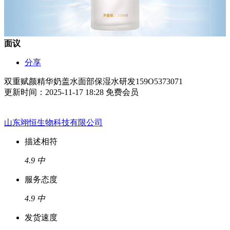
面议
分享
双重赋颜精华奶盖水面部保湿水研发159O5373071
更新时间：2025-11-17 18:28
免费会员
山东翊恒生物科技有限公司
描述相符
4.9
中
服务态度
4.9
中
发货速度