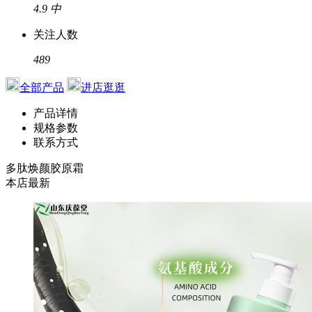
4.9
中
关注人数
489
全部产品
进店逛逛
产品详情
规格参数
联系方式
多肽焕颜胶原霜
本店最新