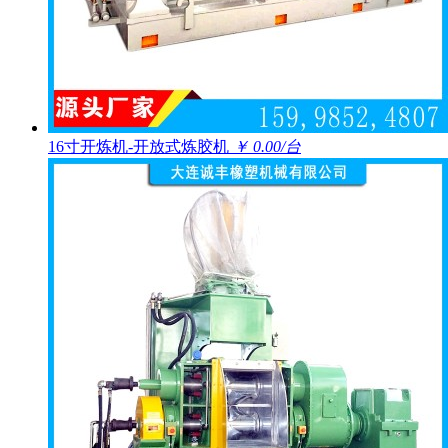
16寸开炼机-开放式炼胶机
￥ 0.00/台