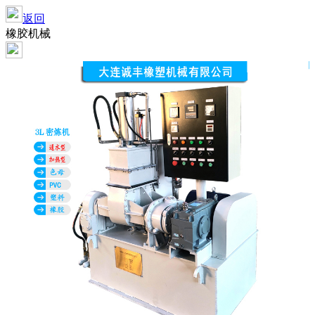
返回
橡胶机械