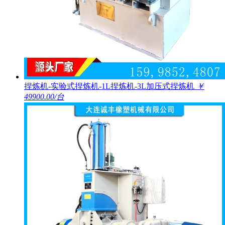
捏炼机-实验式捏炼机-1L捏炼机-3L加压式捏炼机
￥
49900.00/台