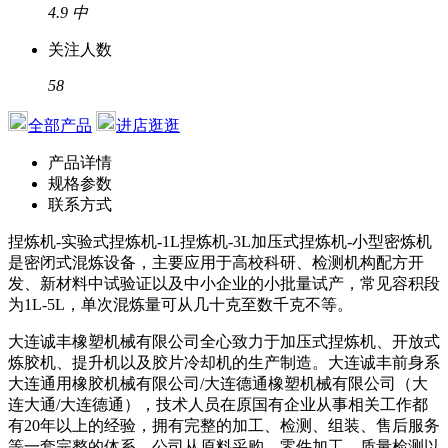
4.9
中
关注人数
58
全部产品
进店逛逛
产品详情
规格参数
联系方式
捏炼机
-
实验式捏炼机
-1L
捏炼机
-3L
加压式捏炼机
-
小型密炼机
是密闭式混炼设备
，
主
要应用于
高校科研、检测机构配方开
发、新材料中试验证
‌以及中小企业的‌
小批量试产
‌，常见容积段
为‌
1L-5L
‌，单次混炼量可从几十克至数千克不等
。
大连诚丰橡塑机械有限公司全心致力于加压式捏炼机、开放式
炼胶机、提升机以及胶片冷却机的生产制造。大连诚丰前身系
大连通用橡胶机械有限公司/大连德通橡塑机械有限公司（大
连大通/大连德通），
技术人员在原国有企业从事相关工作都
有
20年以上的经验，
拥有完整的加工、检测、组装、售后服务
等一套完整的体系。公司从原料采购、零件加工、质量检测以