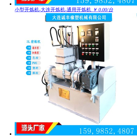
小型开炼机-大连开炼机-通用开炼机
￥ 0.00/台