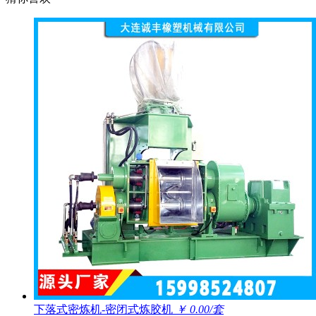
下落式密炼机-密闭式炼胶机
￥ 0.00/套