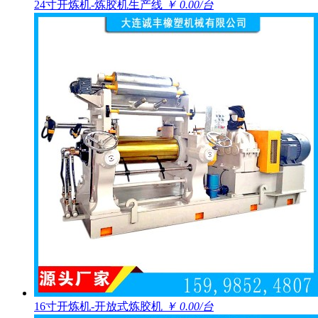
24寸开炼机-炼胶机生产线
￥ 0.00/台
16寸开炼机-开放式炼胶机
￥ 0.00/台