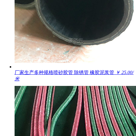
厂家生产多种规格喷砂胶管 除锈管 橡胶泥浆管
￥ 25.00/
米