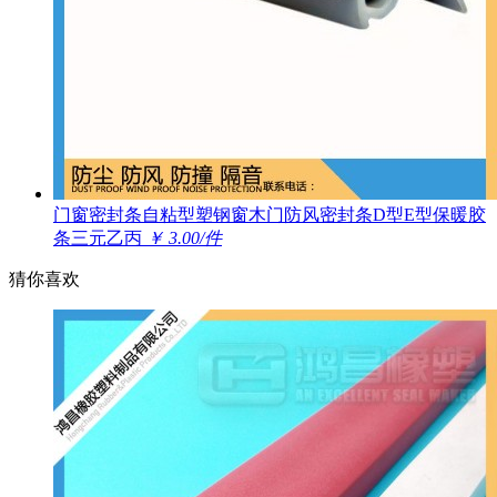
门窗密封条自粘型塑钢窗木门防风密封条D型E型保暖胶
条三元乙丙
￥ 3.00/件
猜你喜欢