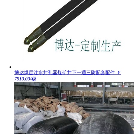
博达煤层注水封孔器煤矿井下一通三防配套配件
￥
7510.00/根