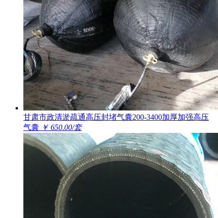
甘肃市政清淤疏通高压封堵气囊200-3400加厚加强高压
气囊
￥ 650.00/套