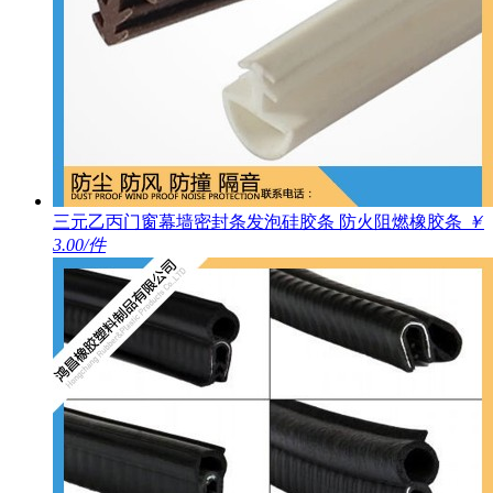
三元乙丙门窗幕墙密封条发泡硅胶条 防火阻燃橡胶条
￥
3.00/件