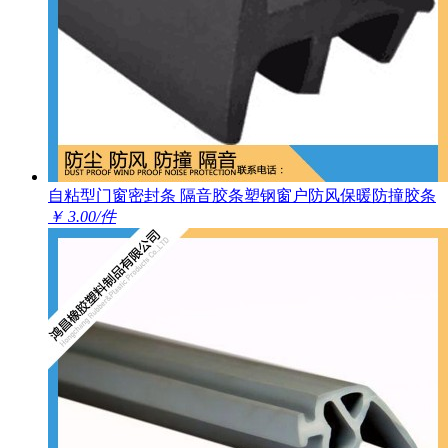
自粘型门窗密封条 隔音胶条塑钢窗户防风保暖防撞胶条
￥ 3.00/件