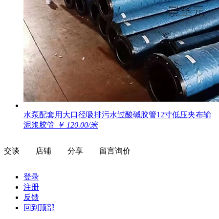
水泵配套用大口径吸排污水过酸碱胶管12寸低压夹布输
泥浆胶管
￥ 120.00/米
交谈
店铺
分享
留言询价
登录
注册
反馈
回到顶部