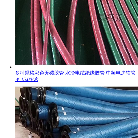
多种规格彩色无碳胶管 水冷电缆绝缘胶管 中频电炉软管
￥ 15.00/米