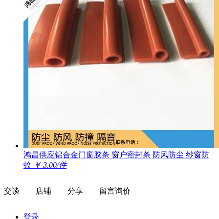
鸿昌供应铝合金门窗胶条 窗户密封条 防风防尘 纱窗防
蚊
￥ 3.00/件
交谈
店铺
分享
留言询价
登录