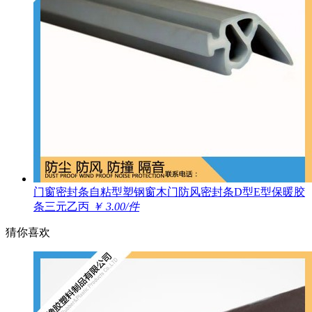
门窗密封条自粘型塑钢窗木门防风密封条D型E型保暖胶
条三元乙丙
￥ 3.00/件
猜你喜欢