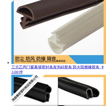
三元乙丙门窗幕墙密封条发泡硅胶条 防火阻燃橡胶条
￥
3.00/件