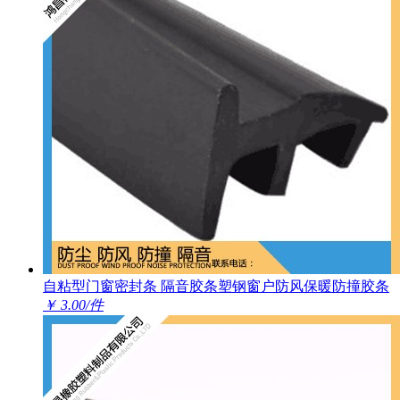
自粘型门窗密封条 隔音胶条塑钢窗户防风保暖防撞胶条
￥ 3.00/件