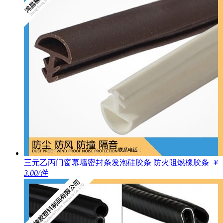
三元乙丙门窗幕墙密封条发泡硅胶条 防火阻燃橡胶条
￥
3.00/件