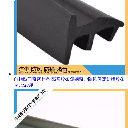
自粘型门窗密封条 隔音胶条塑钢窗户防风保暖防撞胶条
￥ 3.00/件