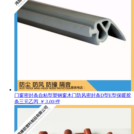
门窗密封条自粘型塑钢窗木门防风密封条D型E型保暖胶
条三元乙丙
￥ 3.00/件