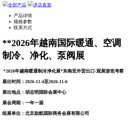
全部产品
进店逛逛
产品详情
规格参数
联系方式
**
202
6
年越南
国际
暖通、空调
制冷
、
净化、泵阀展
*
2026
年
越南暖通制冷净化展
*东南亚外贸出口-观展游览考察
展出时间：
202
6
-
11
-
4
至
202
6
-
11
-6
展出地点：
胡志明
国际会展中心
展会周期：一年一届
组展单位：北京励航国际商务会展有限公司