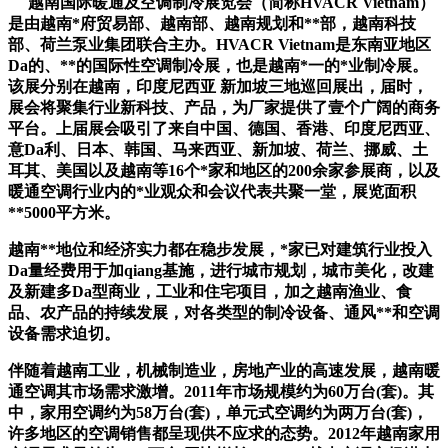
越南国际暖通及空调制冷展览会（简称HVACR Vietnam）
是由越南*府贸易部、越南部、越南规划和**部，越南科技
部、荷兰泵业集团联合主办。HVACR Vietnam是东南亚地区
Da的、**的国际性空调制冷展，也是越南*一的*业制冷展。
该展分别在越南，印度尼西亚 新加坡三地巡回展出，届时，
展会将聚集行业新科技、产品，为厂家提供了壹个广阔的商务
平台。上届展会吸引了来自中国、德国、香港、印度尼西亚、
意Da利、日本、韩国、马来西亚、新加坡、荷兰、挪威、土
耳其、美国以及越南等16个*家和地区的200余家参展商，以及
暖通空调行业内的*业观众和会议代表共聚一堂，展览面积
**5000平方米。
越南
**地位和经济实力都在稳步发展，*家已对建筑行业投入
Da量经费用于加qiang基施，进行城市规划，城市美化，改建
及新建多Da型商业，工业和住宅项目，加之越南渔业、食
品、农产品的持续发展，对各类型的制冷设备、通风**和空调
设备需求迫切。
伴随着越南工业，机械制造业，房地产业的高速发展，越南暖
通空调其市场需求激增。
2011年市场规模约为60万台(套)。其
中，家用空调约为58万台(套)，单元式空调约为两万台(套)，
许多地区的空调销售都呈现供不应求的态势。2012年越南家用