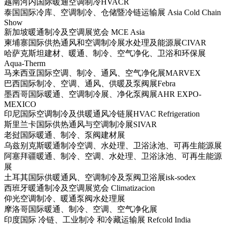
越南河内国际暖通空调制冷HVACR
泰国国际冷库、空调制冷、仓储暨冷链运输展 Asia Cold Chain
Show
新加坡暖通制冷及空调展览会 MCE Asia
柬埔寨国际供热通风和空调制冷展水处理及能源展CIVAR
哈萨克斯坦建材、暖通、制冷、空气净化、卫浴和环保展
Aqua-Therm
马来西亚国际空调、制冷、通风、空气净化展MARVEX
巴西国际制冷、空调、通风、供暖及泵阀展Febra
墨西哥国际暖通、空调制冷展、净化泵阀展AHR EXPO-
MEXICO
印尼国际空调制冷及供暖通风冷链展HVAC Refrigeration
斯里兰卡国际供热通风与空调制冷展SIVAR
老挝国际暖通、制冷、泵阀建材展
乌兹别克斯暖通制冷空调、水处理、卫浴泳池、可再生能源展
阿塞拜疆暖通、制冷、空调、水处理、卫浴泳池、可再生能源
展
土耳其国际供暖通风、空调制冷及泵阀卫浴展isk-sodex
西班牙暖通制冷及空调展览会 Climatizacion
仰光空调制冷、暖通泵阀水处理展
摩洛哥国际暖通、制冷、空调、空气净化展
印度国际 冷链、工业制冷 和冷藏运输展 Refcold India