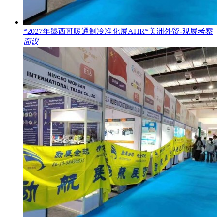
*2027年墨西哥暖通制冷净化展AHR*美洲外贸-观展考察
面议