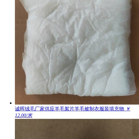
诚晖绒毛厂家供应羊毛絮片羊毛被制衣服装填充物
￥
12.00/米