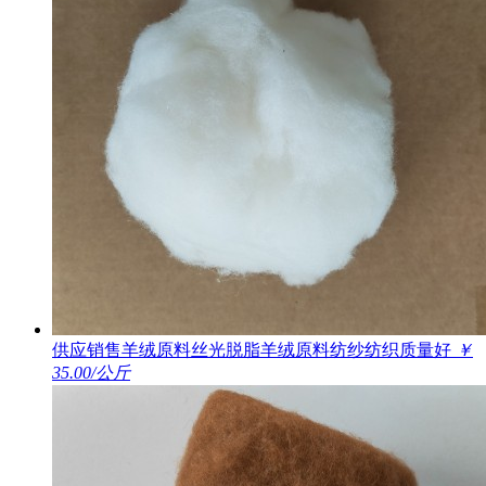
供应销售羊绒原料丝光脱脂羊绒原料纺纱纺织质量好
￥
35.00/公斤