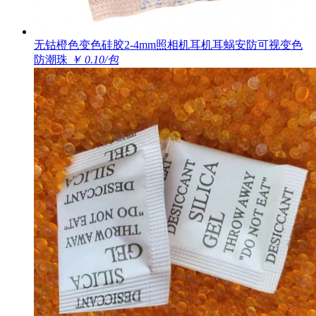
无钴橙色变色硅胶2-4mm照相机耳机耳蜗安防可视变色
防潮珠
￥ 0.10/包