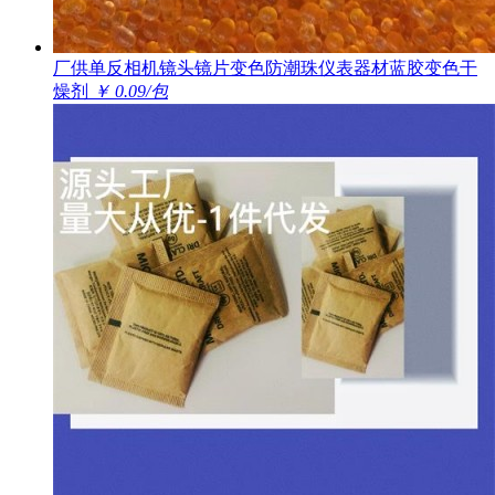
厂供单反相机镜头镜片变色防潮珠仪表器材蓝胶变色干
燥剂
￥ 0.09/包