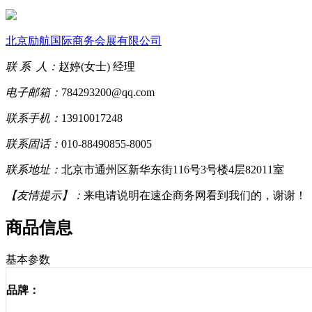
北京励航国际商务会展有限公司
联 系 人：
赵婷(女士) 经理
电子邮箱：
784293200@qq.com
联系手机：
13910017248
联系固话：
010-88490855-8005
联系地址：
北京市通州区新华东街116号3号楼4层82011室
【友情提示】：
来电请说明在速企商务网看到我们的，谢谢！
商品信息
基本参数
品牌：