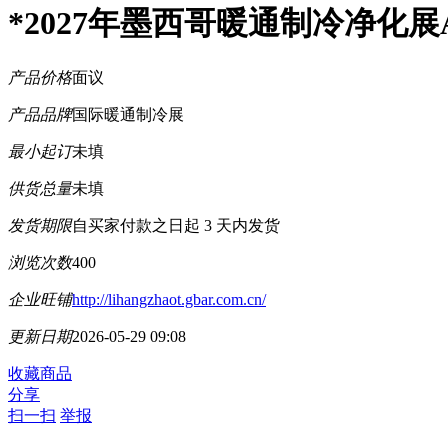
*2027年墨西哥暖通制冷净化展
产品价格
面议
产品品牌
国际暖通制冷展
最小起订
未填
供货总量
未填
发货期限
自买家付款之日起
3
天内发货
浏览次数
400
企业旺铺
http://lihangzhaot.gbar.com.cn/
更新日期
2026-05-29 09:08
收藏商品
分享
扫一扫
举报