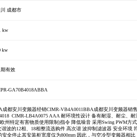
川 成都市
1 kw
0 kw
长期有效
IPR-GA70B4018ABBA
ABBA成都安川变频器经销CIMR-VB4A0011BBA成都安川变频器销售
10 CIMR-G7A4018 CIMR-LB4A0075 AAA 耐环境性设计
HS(欧州特定有害物质使用限制)指令 降低噪音 采用Swing PW
12相、18相整流选购件 高次谐 波抑制滤波器 安全环境 符合安全标准 符
r)功能 停电时的安全停止其安装柜宽度仅为800mm 因此，与空冷型变