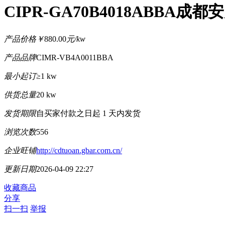
CIPR-GA70B4018ABBA
产品价格
￥
880.00
元/kw
产品品牌
CIMR-VB4A0011BBA
最小起订
≥1 kw
供货总量
20 kw
发货期限
自买家付款之日起
1
天内发货
浏览次数
556
企业旺铺
http://cdtuoan.gbar.com.cn/
更新日期
2026-04-09 22:27
收藏商品
分享
扫一扫
举报