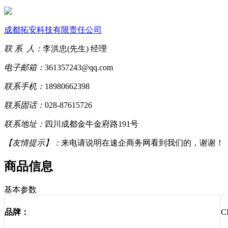
成都拓安科技有限责任公司
联 系 人：
李洪忠(先生) 经理
电子邮箱：
361357243@qq.com
联系手机：
18980662398
联系固话：
028-87615726
联系地址：
四川成都金牛金府路191号
【友情提示】：
来电请说明在速企商务网看到我们的，谢谢！
商品信息
基本参数
品牌：
C