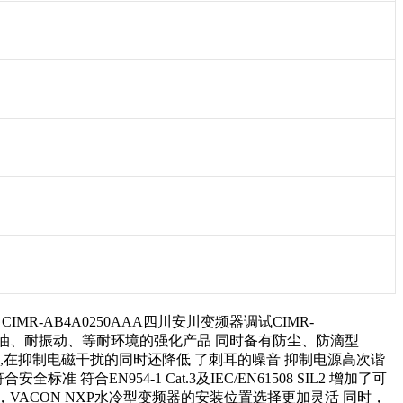
CIMR-AB4A0250AAA四川安川变频器调试CIMR-
 备有耐湿、耐尘、耐油、耐振动、等耐环境的强化产品 同时备有防尘、防滴型
M方式,在抑制电磁干扰的同时还降低 了刺耳的噪音 抑制电源高次谐
合EN954-1 Cat.3及IEC/EN61508 SIL2 增加了可
频器相比，VACON NXP水冷型变频器的安装位置选择更加灵活 同时，