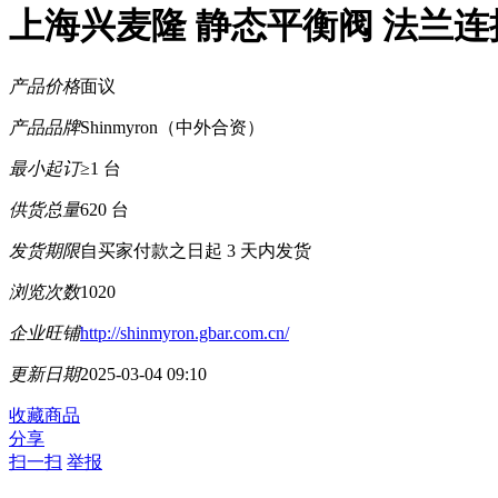
上海兴麦隆 静态平衡阀 法兰连
产品价格
面议
产品品牌
Shinmyron（中外合资）
最小起订
≥1 台
供货总量
620 台
发货期限
自买家付款之日起
3
天内发货
浏览次数
1020
企业旺铺
http://shinmyron.gbar.com.cn/
更新日期
2025-03-04 09:10
收藏商品
分享
扫一扫
举报