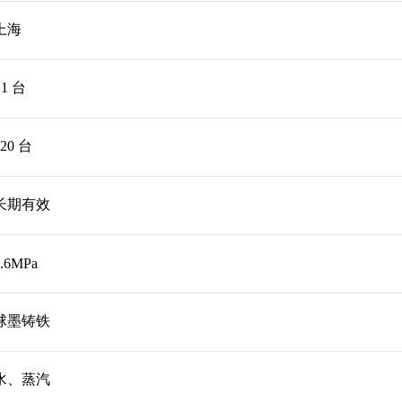
上海
≥1 台
620 台
长期有效
1.6MPa
球墨铸铁
水、蒸汽