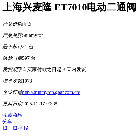
上海兴麦隆 ET7010电动二通阀
产品价格
面议
产品品牌
Shinmyron
最小起订
≥1 台
供货总量
597 台
发货期限
自买家付款之日起
3
天内发货
浏览次数
1078
企业旺铺
http://shinmyron.gbar.com.cn/
更新日期
2025-12-17 09:38
收藏商品
分享
扫一扫
举报