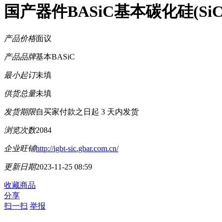
国产器件BASiC基本碳化硅(Si
产品价格
面议
产品品牌
基本BASiC
最小起订
未填
供货总量
未填
发货期限
自买家付款之日起
3
天内发货
浏览次数
2084
企业旺铺
http://igbt-sic.gbar.com.cn/
更新日期
2023-11-25 08:59
收藏商品
分享
扫一扫
举报