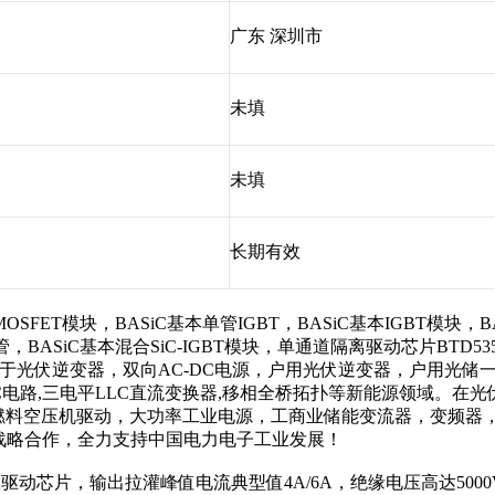
广东 深圳市
未填
未填
长期有效
MOSFET模块，BASiC基本单管IGBT，BASiC基本IGBT模块，
T单管，BASiC基本混合SiC-IGBT模块，单通道隔离驱动芯片BTD
平模块应用于光伏逆变器，双向AC-DC电源，户用光伏逆变器，户用光储
也纳PFC电路,三电平LLC直流变换器,移相全桥拓扑等新能源领域。
燃料空压机驱动，大功率工业电源，工商业储能变流器，变频器
战略合作，全力支持中国电力电子工业发展！
驱动芯片，输出拉灌峰值电流典型值4A/6A，绝缘电压高达5000Vrm