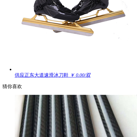
供应正东大道速滑冰刀鞋
￥ 0.00/双
猜你喜欢