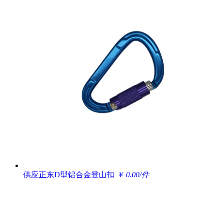
供应正东D型铝合金登山扣
￥ 0.00/件