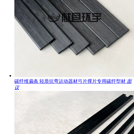
碳纤维扁条 轻质抗弯运动器材弓片撑片专用碳纤型材
面
议