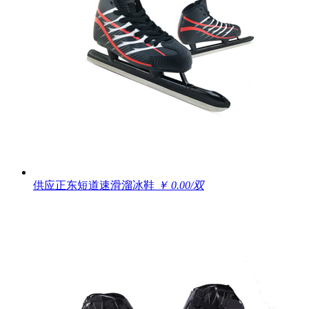
供应正东短道速滑溜冰鞋
￥ 0.00/双