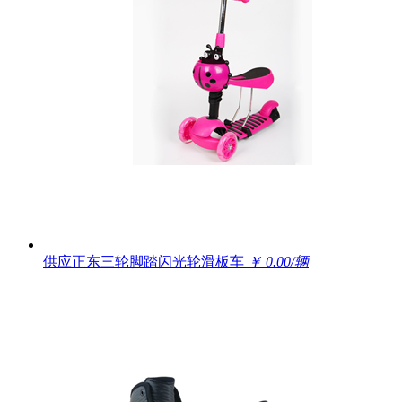
供应正东三轮脚踏闪光轮滑板车
￥ 0.00/辆