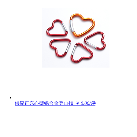
供应正东心型铝合金登山扣
￥ 0.00/件