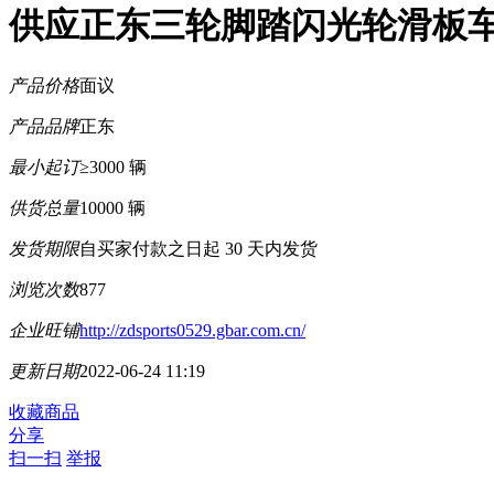
供应正东三轮脚踏闪光轮滑板
产品价格
面议
产品品牌
正东
最小起订
≥3000 辆
供货总量
10000 辆
发货期限
自买家付款之日起
30
天内发货
浏览次数
877
企业旺铺
http://zdsports0529.gbar.com.cn/
更新日期
2022-06-24 11:19
收藏商品
分享
扫一扫
举报