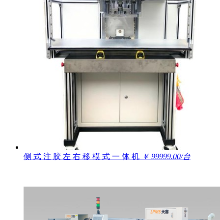
侧 式 注 胶 左 右 移 模 式 一 体 机
￥ 99999.00/台