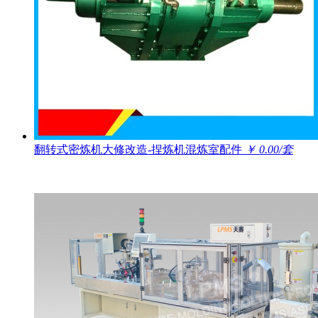
翻转式密炼机大修改造-捏炼机混炼室配件
￥ 0.00/套