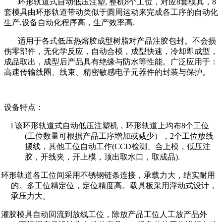
环形轨道式自动低压注塑, 整机8个工位，对应8套模具，8
套模具由环形轨道带动类似于圆周运动来完成各工序的自动化
生产,设备自动化程序高，生产效率高.
适用于各式低压热熔胶成型树脂对产品注胶包封。不会损
伤零部件，无化学反应，自动合模，成型快速，冷却即成型，
成品取出，成型后产品具有绝缘与防水等性能。广泛应用于：
高速传输线圈、线束、精密敏感电子元器件的封装与保护。
设备特点：
l 该环形轨道式自动低压注塑机，环形轨道上均布8个工位
(工位数量可根据产品工序增加或减少），2个工位放线
摆线，其他
工位自动工作
(CCD检测、合上模，低压注
胶，开线夹，开上模，顶出取水口，取成品).
l 环形轨道各工位间采用不锈钢链条连接，承载力大，结实耐用
的。多工位精定位，定位精度高。载具板采用浮动式设计，
承压力大。
l 灌胶模具自动回流到放线工位，除放产品工位人工放产品外