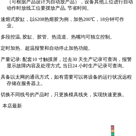
（可根据产品设计为自动放产品），设备其他工位进行自动
动作时放线工位要摆放产品, 节省时间。
l
速熔式胶缸，以
6208热熔胶为例，加热200℃，18分钟可作
业
。
l
多段控温
, 胶缸、胶管、热流道、热嘴均可独立控制
。
l 定时加热、超温报警和自动停止加热功能。
l
产量记录
:
配套
10 寸触摸屏，过去30 天生产记录可查询，报警
显示故障内容及处理方式
,
当日
24 小时生产记录可查询。
l 具备以太网的通讯方式，如有需要可以将设备的运行状况远程
存储在服务器上。
l 切换不同线号的产品时，只更换模具线夹，实现快速更换。
本店最新