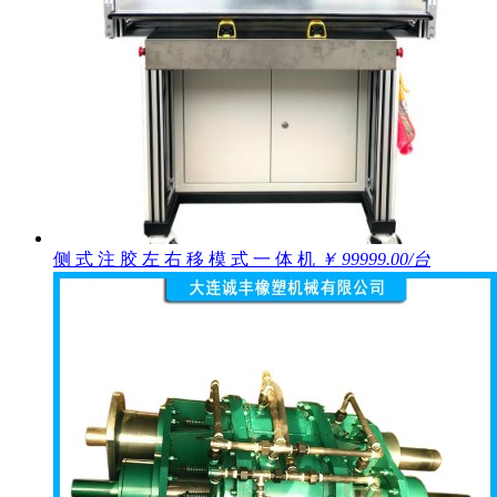
侧 式 注 胶 左 右 移 模 式 一 体 机
￥ 99999.00/台