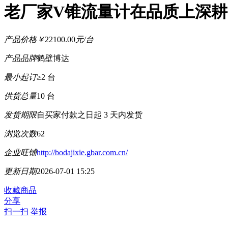
老厂家V锥流量计在品质上深耕
产品价格
￥
22100.00
元/台
产品品牌
鹤壁博达
最小起订
≥2 台
供货总量
10 台
发货期限
自买家付款之日起
3
天内发货
浏览次数
62
企业旺铺
http://bodajixie.gbar.com.cn/
更新日期
2026-07-01 15:25
收藏商品
分享
扫一扫
举报