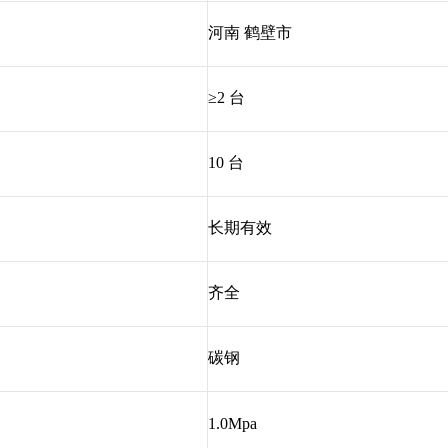
河南 鹤壁市
≥2 台
10 台
长期有效
齐全
碳钢
1.0Mpa