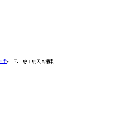
醚类
二乙二醇丁醚天音桶装
>