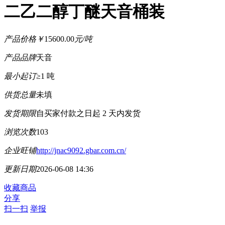
二乙二醇丁醚天音桶装
产品价格
￥
15600.00
元/吨
产品品牌
天音
最小起订
≥1 吨
供货总量
未填
发货期限
自买家付款之日起
2
天内发货
浏览次数
103
企业旺铺
http://jnac9092.gbar.com.cn/
更新日期
2026-06-08 14:36
收藏商品
分享
扫一扫
举报