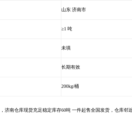
山东 济南市
≥1 吨
未填
长期有效
200kg/桶
，济南仓库现货充足稳定库存
60
吨 一件起售全国发货，仓库邻