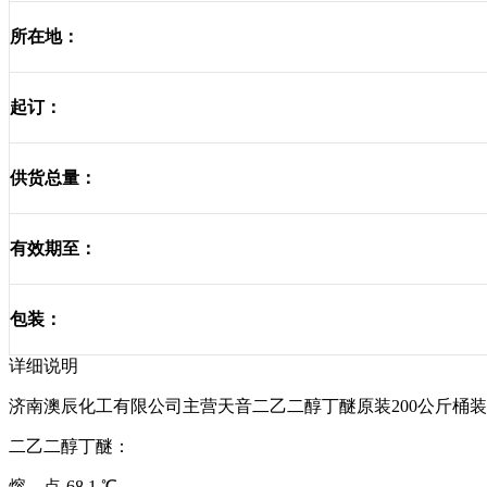
所在地：
起订：
供货总量：
有效期至：
包装：
详细说明
济南澳辰化工有限公司主营天音二乙二醇丁醚原装
200
公斤桶装
二乙二醇丁醚：
熔
点
-68.1 ℃