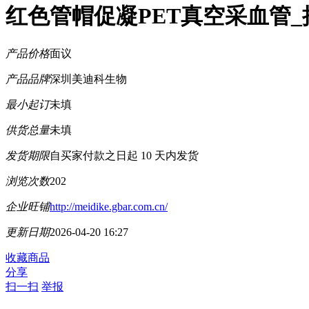
红色管帽促凝PET真空采血管_
产品价格
面议
产品品牌
深圳美迪科生物
最小起订
未填
供货总量
未填
发货期限
自买家付款之日起
10
天内发货
浏览次数
202
企业旺铺
http://meidike.gbar.com.cn/
更新日期
2026-04-20 16:27
收藏商品
分享
扫一扫
举报