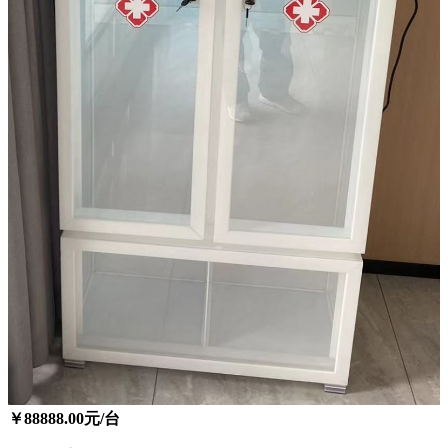
￥
88888.00
元/台