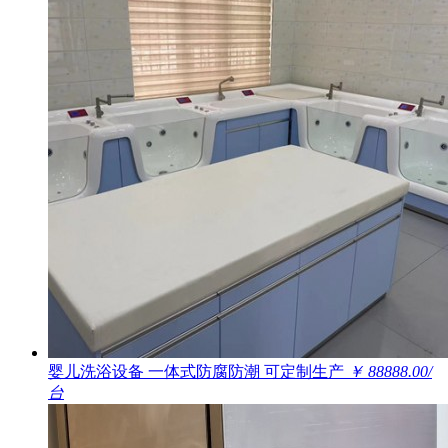
婴儿洗浴设备 一体式防腐防潮 可定制生产
￥ 88888.00/
台