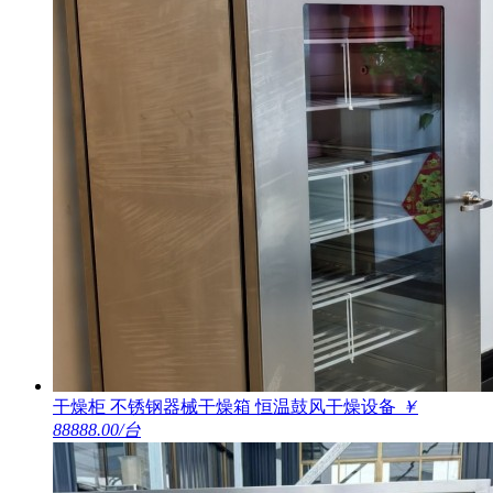
干燥柜 不锈钢器械干燥箱 恒温鼓风干燥设备
￥
88888.00/台