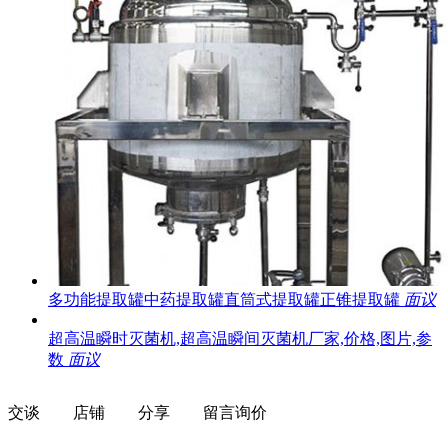
多功能提取罐中药提取罐直筒式提取罐正锥提取罐
面议
超高温瞬时灭菌机,超高温瞬间灭菌机厂家,价格,图片,参
数
面议
交谈
店铺
分享
留言询价