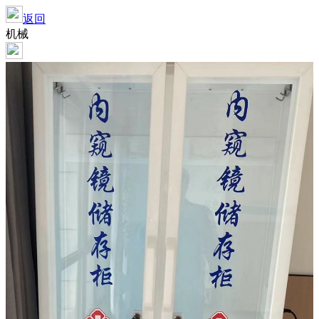
返回
机械