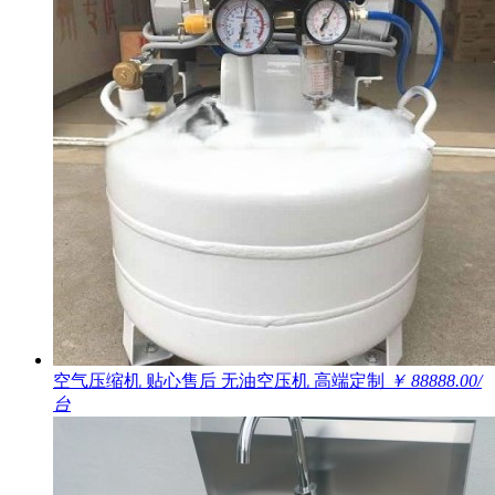
空气压缩机 贴心售后 无油空压机 高端定制
￥ 88888.00/
台