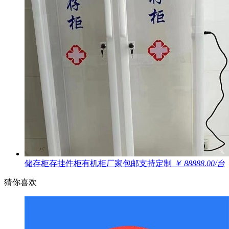
储存柜存挂件柜有机柜厂家包邮支持定制
￥ 88888.00/台
猜你喜欢