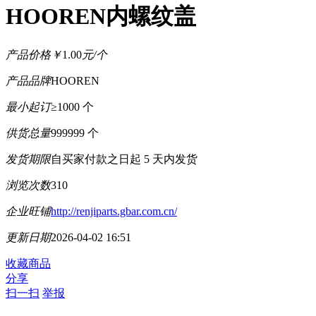
HOOREN内螺纹盖
产品价格
￥
1.00
元/个
产品品牌
HOOREN
最小起订
≥1000 个
供货总量
999999 个
发货期限
自买家付款之日起
5
天内发货
浏览次数
310
企业旺铺
http://renjiparts.gbar.com.cn/
更新日期
2026-04-02 16:51
收藏商品
分享
扫一扫
举报