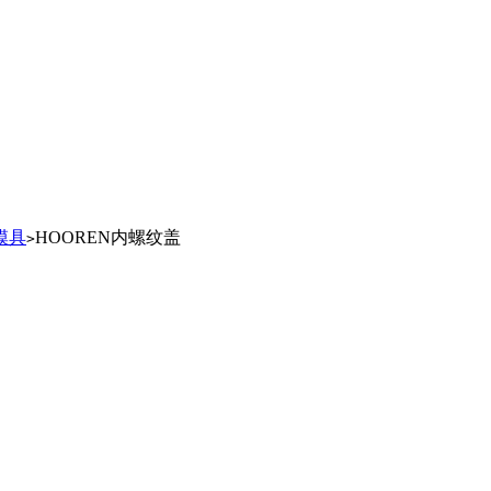
模具
HOOREN内螺纹盖
>