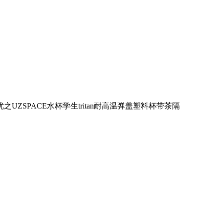
优之UZSPACE水杯学生tritan耐高温弹盖塑料杯带茶隔