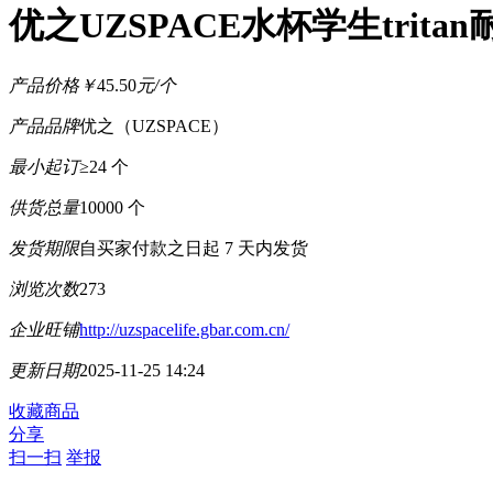
优之UZSPACE水杯学生trit
产品价格
￥
45.50
元/个
产品品牌
优之（UZSPACE）
最小起订
≥24 个
供货总量
10000 个
发货期限
自买家付款之日起
7
天内发货
浏览次数
273
企业旺铺
http://uzspacelife.gbar.com.cn/
更新日期
2025-11-25 14:24
收藏商品
分享
扫一扫
举报