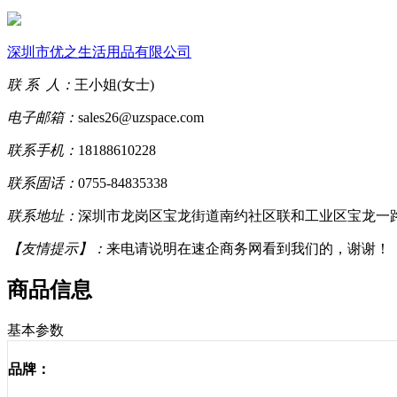
深圳市优之生活用品有限公司
联 系 人：
王小姐(女士)
电子邮箱：
sales26@uzspace.com
联系手机：
18188610228
联系固话：
0755-84835338
联系地址：
深圳市龙岗区宝龙街道南约社区联和工业区宝龙一路
【友情提示】：
来电请说明在速企商务网看到我们的，谢谢！
商品信息
基本参数
品牌：