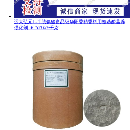
远大弘元L-半胱氨酸食品级华阳香精香料用氨基酸营养
强化剂
￥ 100.00/千克