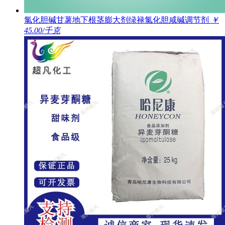
氯化胆碱甘薯地下根茎膨大剂绿禄氯化胆咸碱调节剂
￥
45.00/千克