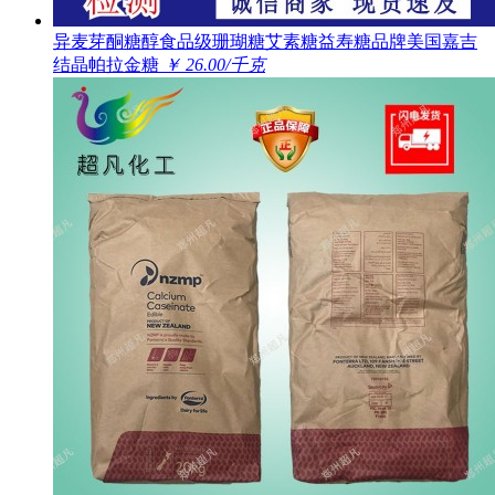
异麦芽酮糖醇食品级珊瑚糖艾素糖益寿糖品牌美国嘉吉
结晶帕拉金糖
￥ 26.00/千克