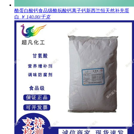
酪蛋白酸钙食品级酪朊酸钙离子钙新西兰恒天然补充蛋
白
￥ 140.00/千克