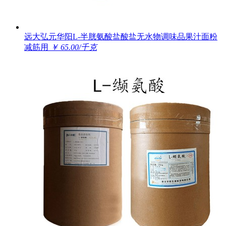
远大弘元华阳L-半胱氨酸盐酸盐无水物调味品果汁面粉
减筋用
￥ 65.00/千克