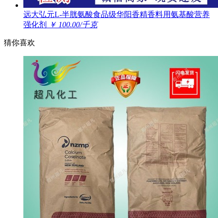
远大弘元L-半胱氨酸食品级华阳香精香料用氨基酸营养
强化剂
￥ 100.00/千克
猜你喜欢