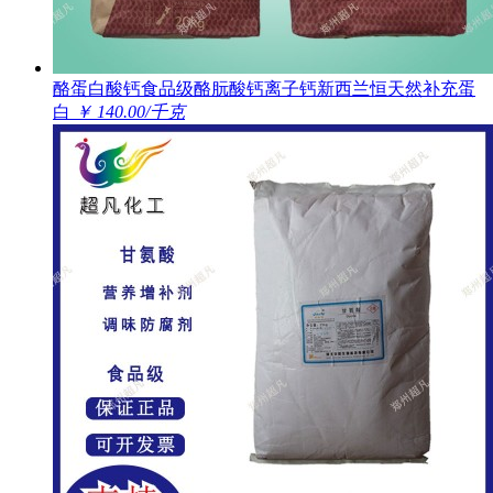
酪蛋白酸钙食品级酪朊酸钙离子钙新西兰恒天然补充蛋
白
￥ 140.00/千克