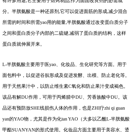
有许多用途,它主要用于焙烤制品,作为面团改良剂的必需成
分。半胱氨酸是一种还原剂,它可以促进面筋的形成,减少混合
所需的时间和所需yao用的能量,半胱氨酸通过改变蛋白质分子
之间和蛋白质分子内部的二硫键,减弱了蛋白质的结构，这样
蛋白质就伸展开来。
L-半胱氨酸主要用于医yao、化妆品、生化研究等方面。用于
面包料中，以促进谷朊形成及促进发酵、出模、防止老化等。
用于天然果汁中，以防止维生素C氧化和防止果汁变成褐色。
该品有解DU作用，可用于丙烯腈中DU、芳香族酸中DU。该
品还有预防放SHE线损伤人体的作用，也是ZHI疗zhi qi guan
yan的YAO物，尤其是作为化tan YAO（大多以乙酰L-半胱氨酸
甲酯SUANYAN的形式使用。化妆品方面主要用于美容水、烫