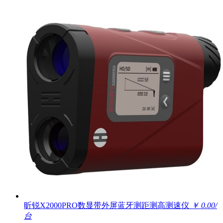
昕锐X2000PRO数显带外屏蓝牙测距测高测速仪
￥ 0.00/
台