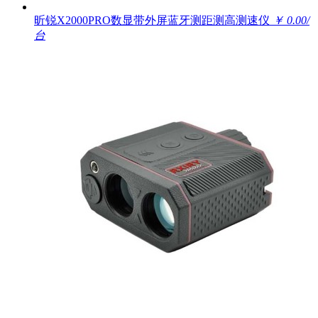
昕锐X2000PRO数显带外屏蓝牙测距测高测速仪
￥ 0.00/
台