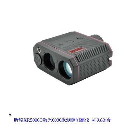
昕锐XR5000C激光6000米测距测高仪
￥ 0.00/台