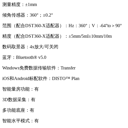
测量精度：±
1mm
倾角传感器：
360
°；±
0.2
°
范围（配合
DST360-X
适配器）：
Hz
：
360
°；
V
：
-64
°
to
＞
90
°
精度（配合
DST360-X
适配器）：±
5mm/5mI
±
10mm/10m
数码取景器：
4x
放大
/
可关闭
蓝牙：
Bluetooth® v5.0
Windows免费数据传输软件：
Transfer
iOS和
Android
标配软件：
DISTO
™
Plan
智能量房功能：有
3D数据采集：有
多功能底座：有
智能水平模式：有