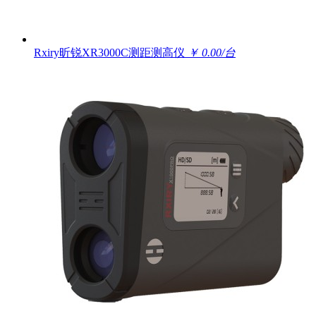
Rxiry昕锐XR3000C测距测高仪
￥ 0.00/台