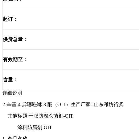
起订：
供货总量：
有效期至：
含量：
详细说明
2-辛基-4-异噻唑啉-3-酮
（
OIT）生产厂家--山东潍坊裕滨
其他标题
:
干膜防腐杀菌剂
-
OIT
涂料
防腐剂
-
OIT
1. 产品名称