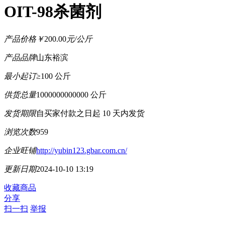
OIT-98杀菌剂
产品价格
￥
200.00
元/公斤
产品品牌
山东裕滨
最小起订
≥100 公斤
供货总量
1000000000000 公斤
发货期限
自买家付款之日起
10
天内发货
浏览次数
959
企业旺铺
http://yubin123.gbar.com.cn/
更新日期
2024-10-10 13:19
收藏商品
分享
扫一扫
举报