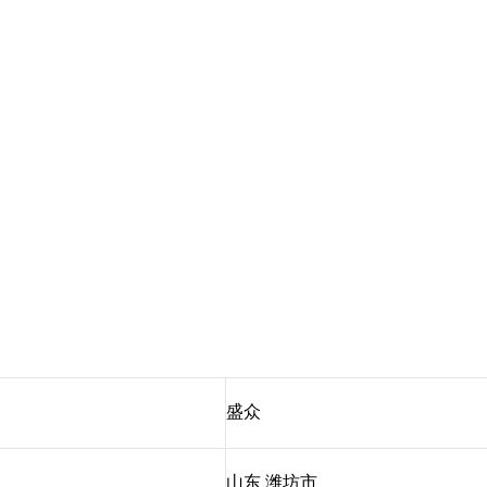
盛众
山东 潍坊市