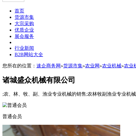
首页
货源市集
大宗采购
优质企业
展会服务
行业新闻
B2B网站大全
您所在的位置：
速企商务网
货源市集
农业网
农业机械
农业
>
>
>
>
诸城盛众机械有限公司
;农、林、牧、副、渔业专业机械的销售;农林牧副渔业专业机械
普通会员