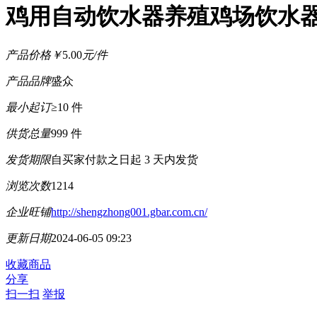
鸡用自动饮水器养殖鸡场饮水
产品价格
￥
5.00
元/件
产品品牌
盛众
最小起订
≥10 件
供货总量
999 件
发货期限
自买家付款之日起
3
天内发货
浏览次数
1214
企业旺铺
http://shengzhong001.gbar.com.cn/
更新日期
2024-06-05 09:23
收藏商品
分享
扫一扫
举报